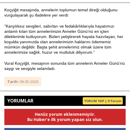
Koçyiğit mesajında, annelerin toplumun temel direği olduğunu
vurgulayarak şu ifadelere yer verdi:
Haberin Doğru Adresi.
“Karşılıksız sevgileri, sabırları ve fedakârlıklarıyla hayatımızı
anlamlı kılan tüm annelerimizin Anneler Günü’nü en içten
dileklerimle kutluyorum. Bizleri yetiştirerek hayata hazırlayan, her
koşulda yanımızda olan annelerimizin haklarını ödememiz
mümkün değildir. Başta şehit annelerimiz olmak üzere tüm
annelerimize sağlık, huzur ve mutluluk diliyorum.”
Vural Koçyiğit, mesajının sonunda tüm annelerin Anneler Günü’nü
saygı ve sevgiyle selamladı.
Tarih:
06-05-2026
YORUMLAR
YORUM YAP | 0 Yorum
Henüz yorum eklenmemiştir.
Bu Haber'e ilk yorum yapan siz olun.