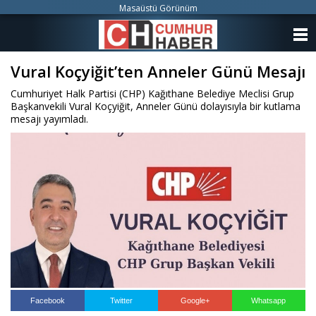
Masaüstü Görünüm
ANASAYFA
Vural Koçyiğit’ten Anneler Günü Mesajı
KATEGORİLER
Cumhuriyet Halk Partisi (CHP) Kağıthane Belediye Meclisi Grup
YAZARLAR
Başkanvekili Vural Koçyiğit, Anneler Günü dolayısıyla bir kutlama
mesajı yayımladı.
ANKETLER
FOTO GALERİ
VİDEO GALERİ
KÜNYE
İLETİŞİM
Facebook
Twitter
Google+
Whatsapp