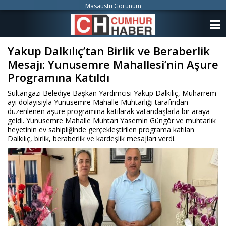
Masaüstü Görünüm
ANASAYFA
Yakup Dalkılıç’tan Birlik ve Beraberlik
KATEGORİLER
Mesajı: Yunusemre Mahallesi’nin Aşure
YAZARLAR
Programına Katıldı
Sultangazi Belediye Başkan Yardımcısı Yakup Dalkılıç, Muharrem
ANKETLER
ayı dolayısıyla Yunusemre Mahalle Muhtarlığı tarafından
düzenlenen aşure programına katılarak vatandaşlarla bir araya
geldi. Yunusemre Mahalle Muhtarı Yasemin Güngör ve muhtarlık
FOTO GALERİ
heyetinin ev sahipliğinde gerçekleştirilen programa katılan
Dalkılıç, birlik, beraberlik ve kardeşlik mesajları verdi.
VİDEO GALERİ
KÜNYE
İLETİŞİM