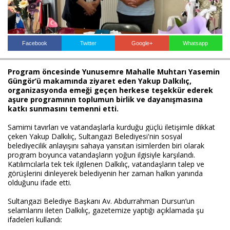
Haberin Doğru Adresi.
Facebook
Twitter
Google+
Whatsapp
Program öncesinde Yunusemre Mahalle Muhtarı Yasemin
Güngör’ü makamında ziyaret eden Yakup Dalkılıç,
organizasyonda emeği geçen herkese teşekkür ederek
aşure programının toplumun birlik ve dayanışmasına
katkı sunmasını temenni etti.
Samimi tavırları ve vatandaşlarla kurduğu güçlü iletişimle dikkat
çeken Yakup Dalkılıç, Sultangazi Belediyesi'nin sosyal
belediyecilik anlayışını sahaya yansıtan isimlerden biri olarak
program boyunca vatandaşların yoğun ilgisiyle karşılandı.
Katılımcılarla tek tek ilgilenen Dalkılıç, vatandaşların talep ve
görüşlerini dinleyerek belediyenin her zaman halkın yanında
olduğunu ifade etti.
Sultangazi Belediye Başkanı Av. Abdurrahman Dursun’un
selamlarını ileten Dalkılıç, gazetemize yaptığı açıklamada şu
ifadeleri kullandı: