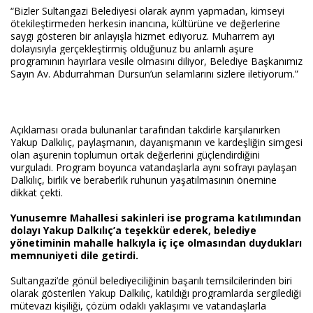
“Bizler Sultangazi Belediyesi olarak ayrım yapmadan, kimseyi
ötekileştirmeden herkesin inancına, kültürüne ve değerlerine
saygı gösteren bir anlayışla hizmet ediyoruz. Muharrem ayı
dolayısıyla gerçekleştirmiş olduğunuz bu anlamlı aşure
programının hayırlara vesile olmasını diliyor, Belediye Başkanımız
Sayın Av. Abdurrahman Dursun’un selamlarını sizlere iletiyorum.”
Açıklaması orada bulunanlar tarafından takdirle karşılanırken
Yakup Dalkılıç, paylaşmanın, dayanışmanın ve kardeşliğin simgesi
olan aşurenin toplumun ortak değerlerini güçlendirdiğini
vurguladı. Program boyunca vatandaşlarla aynı sofrayı paylaşan
Dalkılıç, birlik ve beraberlik ruhunun yaşatılmasının önemine
dikkat çekti.
Yunusemre Mahallesi sakinleri ise programa katılımından
dolayı Yakup Dalkılıç’a teşekkür ederek, belediye
yönetiminin mahalle halkıyla iç içe olmasından duydukları
memnuniyeti dile getirdi.
Sultangazi’de gönül belediyeciliğinin başarılı temsilcilerinden biri
olarak gösterilen Yakup Dalkılıç, katıldığı programlarda sergilediği
mütevazı kişiliği, çözüm odaklı yaklaşımı ve vatandaşlarla