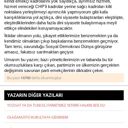
kendi emekçi kadrolarını yok saydıkça, ayrımsız hizmeti,
hizmet vereceği CHP'li kadrolar yerine sağcı kadroları kilit
noktalara yerleştirmeyi ayrımcılık yapmıyorum gibi kafa
karışıklıklarına yol açtıkça, dini siyasete bulaştıranları eleştiripte,
eleştirdiklerinden daha fazla dini siyasete bulaştırmaya meyil
ettikçe elindekileri koruyamayacaktır.
İktidar olmanın yolu, şikayet ettiklerimize benzemekten ya da
kendimiz olmaktan çıkıp başkalarına benzemekten geçmiyor.
Tam tersi, savunduğu Sosyal Demokrasi Dünya görüşüne
amasız, fakatsız sarılmaktan geçiyor.
Umarım bu yazım; bazı yöneticilerimizin ve tabanda bu tür
olumsuzluklara karşı çıkan, partimizin ve ülkemizin gerçekten
değişimini savunan parti emekçilerinin dikkatini çeker.
Bu yazı
16760
defa okunmuştur.
YAZARIN DİĞER YAZILARI
YOZGAT YA DA TUNCELİ FARKETMEZ YETERKİ HALKIN SESİ OL!
OLAĞANÜSTÜ KURULTAYA GİDERKEN!