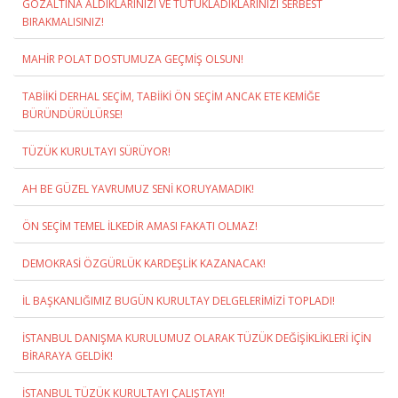
GÖZALTINA ALDIKLARINIZI VE TUTUKLADIKLARINIZI SERBEST
BIRAKMALISINIZ!
MAHİR POLAT DOSTUMUZA GEÇMİŞ OLSUN!
TABİİKİ DERHAL SEÇİM, TABİİKİ ÖN SEÇİM ANCAK ETE KEMİĞE
BÜRÜNDÜRÜLÜRSE!
TÜZÜK KURULTAYI SÜRÜYOR!
AH BE GÜZEL YAVRUMUZ SENİ KORUYAMADIK!
ÖN SEÇİM TEMEL İLKEDİR AMASI FAKATI OLMAZ!
DEMOKRASİ ÖZGÜRLÜK KARDEŞLİK KAZANACAK!
İL BAŞKANLIĞIMIZ BUGÜN KURULTAY DELGELERİMİZİ TOPLADI!
İSTANBUL DANIŞMA KURULUMUZ OLARAK TÜZÜK DEĞİŞİKLİKLERİ İÇİN
BİRARAYA GELDİK!
İSTANBUL TÜZÜK KURULTAYI ÇALIŞTAYI!