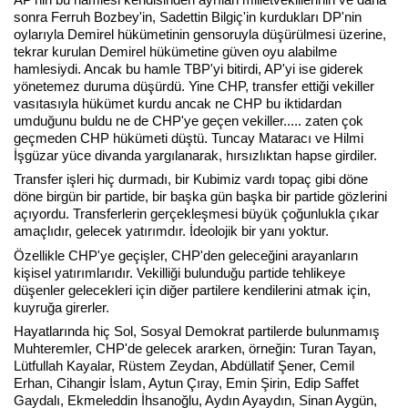
sonra Ferruh Bozbey'in,
Sadettin Bilgiç'in kurdukları DP'nin
oylarıyla Demirel hükümetinin gensoruyla düşürülmesi üzerine,
tekrar kurulan Demirel hükümetine güven oyu alabilme
Haberin Doğru Adresi.
hamlesiydi. Ancak bu hamle TBP'yi bitirdi, AP'yi ise giderek
yönetemez duruma düşürdü. Yine CHP, transfer ettiği vekiller
vasıtasıyla hükümet kurdu ancak ne CHP bu iktidardan
umduğunu buldu ne de CHP'ye geçen vekiller..... zaten çok
geçmeden CHP hükümeti düştü. Tuncay Mataracı ve Hilmi
İşgüzar yüce divanda yargılanarak, hırsızlıktan hapse girdiler.
Transfer işleri hiç durmadı, bir Kubimiz vardı topaç gibi döne
döne birgün bir partide, bir başka gün başka bir partide gözlerini
açıyordu. Transferlerin gerçekleşmesi büyük çoğunlukla çıkar
amaçlıdır, gelecek yatırımdır. İdeolojik bir yanı yoktur.
Özellikle CHP'ye geçişler, CHP'den geleceğini arayanların
kişisel yatırımlarıdır. Vekilliği bulunduğu partide tehlikeye
düşenler gelecekleri için diğer partilere kendilerini atmak için,
kuyruğa girerler.
Hayatlarında hiç Sol, Sosyal Demokrat partilerde bulunmamış
Muhteremler, CHP'de gelecek ararken, örneğin: Turan Tayan,
Lütfullah Kayalar, Rüstem Zeydan, Abdüllatif Şener, Cemil
Erhan, Cihangir İslam, Aytun Çıray, Emin Şirin, Edip Saffet
Gaydalı, Ekmeleddin İhsanoğlu, Aydın Ayaydın, Sinan Aygün,