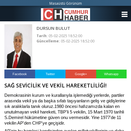
Masaüstü Görünüm
ANASAYFA
DURSUN BULUT
KATEGORİLER
Tarih:
05-02-2025 18:52:00
Güncelleme:
05-02-2025 18:52:00
YAZARLAR
ANKETLER
FOTO GALERİ
Facebook
Twitter
Google+
Whatsapp
SAĞ SEVİCİLİK VE VEKİL HAREKETLİLİĞİ!
VİDEO GALERİ
Demokrasinin kurum ve kurallarıyla işlemediği yerlerde, partiler
KÜNYE
arasında vekil ya da başka sıfatı taşıyanların geliş ve gidişlerine
sık aralıklarla tanık oluruz.1980 öncesi hafızamızda kalan en
unutulmayan vekil hareketi, TBP'li 5 vekilin, 15 Mart 1970 tarihli
İLETİŞİM
S.Demirel hükümetine güven onu vermesidir. Yine 1977'de 11
vekilin AP'den CHP'ye geçişidir.
AP'nin bu hamlesi kendisinden ayrılan milletvekillerinin ve daha