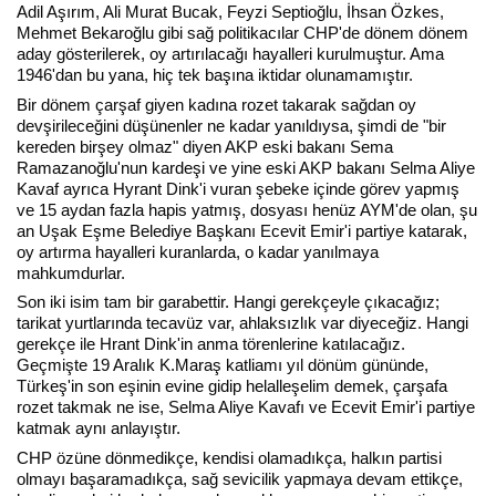
Adil Aşırım, Ali Murat Bucak, Feyzi Septioğlu, İhsan Özkes,
Mehmet Bekaroğlu gibi sağ politikacılar CHP'de dönem dönem
aday gösterilerek, oy artırılacağı hayalleri kurulmuştur. Ama
1946'dan bu yana, hiç tek başına iktidar olunamamıştır.
Bir dönem çarşaf giyen kadına rozet takarak sağdan oy
devşirileceğini düşünenler ne kadar yanıldıysa, şimdi de "bir
kereden birşey olmaz" diyen AKP eski bakanı Sema
Ramazanoğlu'nun kardeşi ve yine eski AKP bakanı Selma Aliye
Kavaf ayrıca Hyrant Dink'i vuran şebeke içinde görev yapmış
ve 15 aydan fazla hapis yatmış, dosyası henüz AYM'de olan, şu
an Uşak Eşme Belediye Başkanı Ecevit Emir'i partiye katarak,
oy artırma hayalleri kuranlarda, o kadar yanılmaya
mahkumdurlar.
Son iki isim tam bir garabettir. Hangi gerekçeyle çıkacağız;
tarikat yurtlarında tecavüz var, ahlaksızlık var diyeceğiz. Hangi
gerekçe ile Hrant Dink'in anma törenlerine katılacağız.
Geçmişte 19 Aralık K.Maraş katliamı yıl dönüm gününde,
Türkeş'in son eşinin evine gidip helalleşelim demek, çarşafa
rozet takmak ne ise, Selma Aliye Kavafı ve Ecevit Emir'i partiye
katmak aynı anlayıştır.
CHP özüne dönmedikçe, kendisi olamadıkça, halkın partisi
olmayı başaramadıkça, sağ sevicilik yapmaya devam ettikçe,