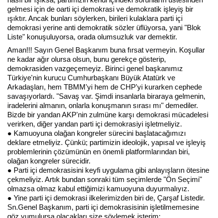
gelmesi için de oarti içi demokrasi ve demokratik işleyiş bir
ışıktır. Ancak bunları söylerken, birileri kulaklara parti içi
demokrasi yerine anti demokratik sözler üflüyorsa, yani "Blok
Liste" konuşuluyorsa, orada olumsuzluk var demektir.
Aman!!! Sayın Genel Başkanım buna fırsat vermeyin. Koşullar
ne kadar ağır olursa olsun, bunu gerekçe gösterip,
demokrasiden vazgeçemeyiz. Birinci genel başkanımız
Türkiye'nin kurucu Cumhurbaşkanı Büyük Atatürk ve
Arkadaşları, hem TBMM'yi hem de CHP'yi kurarken cephede
savaşıyorlardı. "Savaş var. Şimdi insanlarla biraraya gelmenin,
iradelerini almanın, onlarla konuşmanın sırası mı" demediler.
Bizde bir yandan AKP'nin zulmüne karşı demokrasi mücadelesi
verirken, diğer yandan parti içi demokrasiyi işletmeliyiz.
● Kamuoyuna olağan kongreler sürecini başlatacağımızı
deklare etmeliyiz. Çünkü; partimizin ideolojik, yapısal ve işleyiş
problemlerinin çözümünün en önemli platformlarından biri,
olağan kongreler sürecidir.
● Parti içi demokrasisini keyfi uygulama gibi anlayışların ötesine
çekmeliyiz. Artık bundan sonraki tüm seçimlerde "Ön Seçimi"
olmazsa olmaz kabul ettiğimizi kamuoyuna duyurmalıyız.
● Yine parti içi demokrasi ilkelerimizden biri de, Çarşaf Listedir.
Sn.Genel Başkanım, parti içi demokrasisinin işletilmemesine
göz yumulursa olacakları size söylemek isterim: