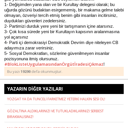
1- Değişimden yana olan ve bir Kurultay delegesi olarak; bu
uğurda gözünü budaktan esirgememiş, bir makama gelme talebi
olmayan, özveriyi tercih etmiş benim gibi insanları incitirsiniz,
duydukları güvenleri zedelersiniz.
2- Partimizi durduk yere yeni bir tartışmanın içine atarsınız.
3- Çok kısa sürede yeni bir Kurultayın kapısının aralanmasına
yol açarsınız
4- Parti içi demokrasiyi Demokratik Devrim diye niteleyen CB
adayımıza zarar verirsiniz.
5- Sosyal Demokratları, sözlerine güvenilmeyen insanlar
pozisyonuna itmiş olursunuz.
#BlokListeUygulamasındanÖrgütİradesiÇıkmaz
!
Bu yazı
19290
defa okunmuştur.
YAZARIN DİĞER YAZILARI
YOZGAT YA DA TUNCELİ FARKETMEZ YETERKİ HALKIN SESİ OL!
GÖZALTINA ALDIKLARINIZI VE TUTUKLADIKLARINIZI SERBEST
BIRAKMALISINIZ!