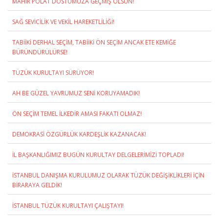
MAHİR POLAT DOSTUMUZA GEÇMİŞ OLSUN!
SAĞ SEVİCİLİK VE VEKİL HAREKETLİLİĞİ!
TABİİKİ DERHAL SEÇİM, TABİİKİ ÖN SEÇİM ANCAK ETE KEMİĞE
BÜRÜNDÜRÜLÜRSE!
TÜZÜK KURULTAYI SÜRÜYOR!
AH BE GÜZEL YAVRUMUZ SENİ KORUYAMADIK!
ÖN SEÇİM TEMEL İLKEDİR AMASI FAKATI OLMAZ!
DEMOKRASİ ÖZGÜRLÜK KARDEŞLİK KAZANACAK!
İL BAŞKANLIĞIMIZ BUGÜN KURULTAY DELGELERİMİZİ TOPLADI!
İSTANBUL DANIŞMA KURULUMUZ OLARAK TÜZÜK DEĞİŞİKLİKLERİ İÇİN
BİRARAYA GELDİK!
İSTANBUL TÜZÜK KURULTAYI ÇALIŞTAYI!