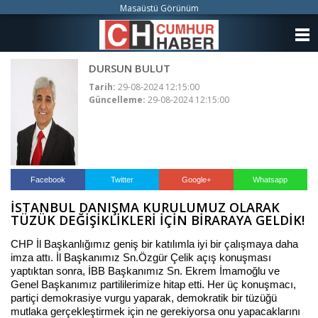
Masaüstü Görünüm
ANASAYFA
DURSUN BULUT
KATEGORİLER
Tarih:
29-08-2024 12:15:00
Güncelleme:
29-08-2024 12:15:00
YAZARLAR
ANKETLER
FOTO GALERİ
Facebook
Twitter
Google+
Whatsapp
İSTANBUL DANIŞMA KURULUMUZ OLARAK
VİDEO GALERİ
TÜZÜK DEĞİŞİKLİKLERİ İÇİN BİRARAYA GELDİK!
KÜNYE
CHP İl Başkanlığımız geniş bir katılımla iyi bir çalışmaya daha
imza attı. İl Başkanımız Sn.Özgür Çelik açış konuşması
yaptıktan sonra, İBB Başkanımız Sn. Ekrem İmamoğlu ve
İLETİŞİM
Genel Başkanımız partililerimize hitap etti. Her üç konuşmacı,
partiçi demokrasiye vurgu yaparak, demokratik bir tüzüğü
mutlaka gerçekleştirmek için ne gerekiyorsa onu yapacaklarını