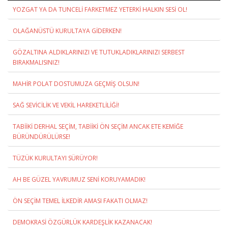
YOZGAT YA DA TUNCELİ FARKETMEZ YETERKİ HALKIN SESİ OL!
OLAĞANÜSTÜ KURULTAYA GİDERKEN!
GÖZALTINA ALDIKLARINIZI VE TUTUKLADIKLARINIZI SERBEST
BIRAKMALISINIZ!
MAHİR POLAT DOSTUMUZA GEÇMİŞ OLSUN!
SAĞ SEVİCİLİK VE VEKİL HAREKETLİLİĞİ!
TABİİKİ DERHAL SEÇİM, TABİİKİ ÖN SEÇİM ANCAK ETE KEMİĞE
BÜRÜNDÜRÜLÜRSE!
TÜZÜK KURULTAYI SÜRÜYOR!
AH BE GÜZEL YAVRUMUZ SENİ KORUYAMADIK!
ÖN SEÇİM TEMEL İLKEDİR AMASI FAKATI OLMAZ!
DEMOKRASİ ÖZGÜRLÜK KARDEŞLİK KAZANACAK!