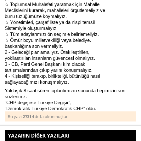
☆ Toplumsal Muhalefeti yaratmak için Mahalle
Meclislerini kurarak, mahalleleri örgütlemeliyiz ve
bunu tüzüğümüze koymalıyız.
☆ Yönetimleri, çarşaf liste ya da nispi temsil
Sistemiyle oluşturmalıyız.
☆ Tüm adaylarımızı ön seçimle belirlemeliyiz.
☆ Ömür boyu milletvekilliği veya belediye.
başkanlığına son vermeliyiz.
2 - Geleceği planlamalıyız. Ötekileştirilen,
yokllaştırılan insanların güvencesi olmalıyız.
3 - CB, Parti Genel Başkanı kim olacak
tartışmalarından çıkıp yarını konuşmalıyız.
4 - Kişiselliği bırakıp, birlikteliği, bütünlüğü nasıl
sağlayacağımızı konuşmalıyız.
Yaklaşık 8 saat süren toplantımızın sonunda hepimizin son
sözlerimiz:
"CHP değişirse Türkiye Değişir",
"Demokratik Türkiye Demokratik CHP" oldu.
Bu yazı
27314
defa okunmuştur.
YAZARIN DİĞER YAZILARI