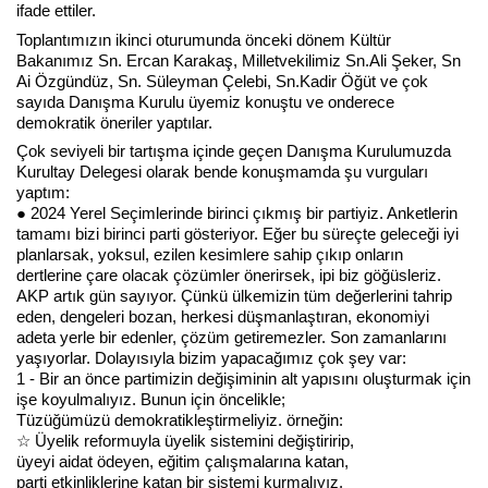
ifade ettiler.
Toplantımızın ikinci oturumunda
önceki dönem Kültür
Bakanımız Sn. Ercan Karakaş, Milletvekilimiz Sn.Ali Şeker, Sn
Haberin Doğru Adresi.
Ai Özgündüz, Sn. Süleyman Çelebi, Sn.Kadir Öğüt ve çok
sayıda Danışma Kurulu üyemiz konuştu ve onderece
demokratik öneriler yaptılar.
Çok seviyeli bir tartışma içinde geçen Danışma Kurulumuzda
Kurultay Delegesi olarak bende konuşmamda şu vurguları
yaptım:
● 2024 Yerel Seçimlerinde birinci çıkmış bir partiyiz. Anketlerin
tamamı bizi birinci parti gösteriyor. Eğer bu süreçte geleceği iyi
planlarsak, yoksul, ezilen kesimlere sahip çıkıp onların
dertlerine çare olacak çözümler önerirsek, ipi biz göğüsleriz.
AKP artık gün sayıyor. Çünkü ülkemizin tüm değerlerini tahrip
eden, dengeleri bozan, herkesi düşmanlaştıran, ekonomiyi
adeta yerle bir edenler, çözüm getiremezler. Son zamanlarını
yaşıyorlar. Dolayısıyla bizim yapacağımız çok şey var:
1 - Bir an önce partimizin değişiminin alt yapısını oluşturmak için
işe koyulmalıyız. Bunun için öncelikle;
Tüzüğümüzü demokratikleştirmeliyiz. örneğin:
☆ Üyelik reformuyla üyelik sistemini değiştiririp,
üyeyi aidat ödeyen, eğitim çalışmalarına katan,
parti etkinliklerine katan bir sistemi kurmalıyız.