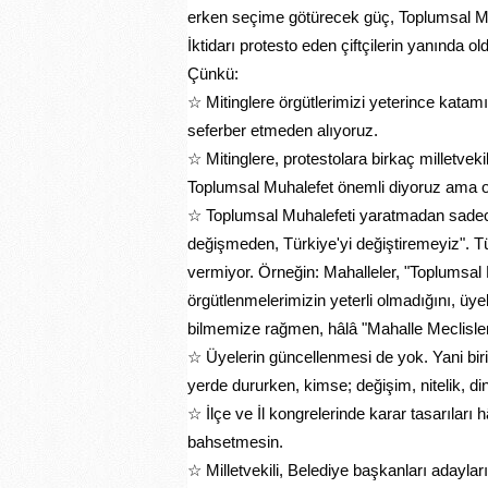
erken seçime götürecek güç, Toplumsal Muhal
İktidarı protesto eden çiftçilerin yanında
Çünkü:
☆ Mitinglere örgütlerimizi yeterince katamı
seferber etmeden alıyoruz.
☆ Mitinglere, protestolara birkaç milletveki
Toplumsal Muhalefet önemli diyoruz ama o
☆ Toplumsal Muhalefeti yaratmadan sadece
değişmeden, Türkiye'yi değiştiremeyiz". Tü
vermiyor. Örneğin: Mahalleler, "Toplumsal M
örgütlenmelerimizin yeterli olmadığını, üyel
bilmemize rağmen, hâlâ "Mahalle Meclislerim
☆ Üyelerin güncellenmesi de yok. Yani birile
yerde dururken, kimse; değişim, nitelik, 
☆ İlçe ve İl kongrelerinde karar tasarıları
bahsetmesin.
☆ Milletvekili, Belediye başkanları adayla