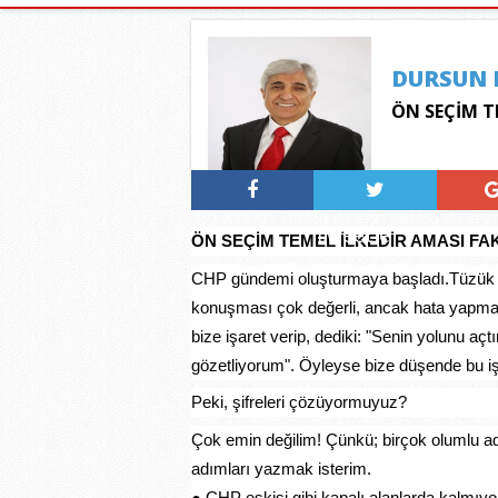
DURSUN 
ÖN SEÇİM T
Tweetle
ÖN SEÇİM TEMEL İLKEDİR AMASI FA
CHP gündemi oluşturmaya başladı.Tüzük Ku
konuşması çok değerli, ancak hata yapma
bize işaret verip, dediki: "Senin yolunu a
gözetliyorum". Öyleyse bize düşende bu işa
Peki, şifreleri çözüyormuyuz?
Çok
emin değilim! Çünkü; birçok olumlu ad
adımları yazmak isterim.
● CHP eskisi gibi kapalı alanlarda kalmıyor,