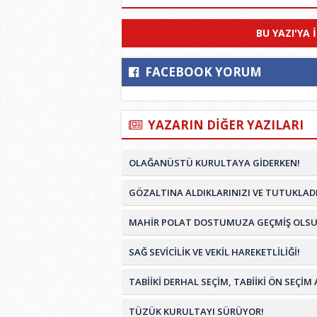
BU YAZI'YA 
FACEBOOK YORUM
YAZARIN DİĞER YAZILARI
OLAĞANÜSTÜ KURULTAYA GİDERKEN!
GÖZALTINA ALDIKLARINIZI VE TUTUKLADI
MAHİR POLAT DOSTUMUZA GEÇMİŞ OLSU
SAĞ SEVİCİLİK VE VEKİL HAREKETLİLİĞİ!
TABİİKİ DERHAL SEÇİM, TABİİKİ ÖN SEÇ
TÜZÜK KURULTAYI SÜRÜYOR!