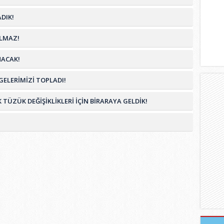
DIK!
OLMAZ!
NACAK!
ELERİMİZİ TOPLADI!
ZÜK DEĞİŞİKLİKLERİ İÇİN BİRARAYA GELDİK!