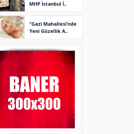
MHP İstanbul İ..
“Gazi Mahallesi’nde
Yeni Güzellik A..