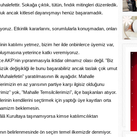
efettir. Sokağa çıktık, tütün, fındık mitingleri düzenledik.
 olduk ancak kitlesel dayanışmayı henüz başaramadık.
yoruz. Etkinlik kararlarını, sorumlularla konuşmadan, onları
linin katılımı yetmez, bizim her ilde onbinlerce üyemiz var,
luşmasına yeterince katkı veremiyoruz.
 AKP'nin yıpranmasıyla iktidar olmamız olası değil. "Biz
zük değişikliği ile bunu başarabiliriz ancak taslak çok umut
uhalefetin" yaratılmasının ilk ayağıdır. Mahalle
erimizin en az yarısının partiye karşı ilgisiz olduğunu
iz" yok, "Mahalle Temsilcilerimizi", ilçe başkanları atıyor.
rinin kendilerini seçtirmek için yaptığı üye kayıtları orta
dinamizm beklemesin.
 hâlâ Kurultaya taşınamıyorsa kimse katılımcılıktan
rının belirlenmesinde ön seçim temel ilkemizdir denmiyor.