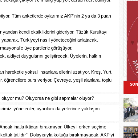
stiyor. Tüm anketlerde oylarımız AKP'nin 2 ya da 3 puan
r yandan kendi eksikliklerini gideriyor, Tüzük Kurultayı
yaparak, Türkiyeyi nasıl yöneteceğini anlatacak.
rnasyonal'e üye partilerle görüşüyor.
cek, aidiyet duygularını geliştirecek. Üyelerin, halkın
n hareketle yoksul insanlara ellerini uzatıyor. Kreş, Yurt,
 öğrencilere burs veriyor. Çevreye, yeşil alanlara, toplu
SON
r oluyor mu? Oluyorsa ne gibi sapmalar oluyor?
arimizi yönetenler, uyarılara da yeterince yaklaşım
Ancak inatla iktidarı bırakmıyor. Ülkeyi, erken seçime
"koltuk tatlıdır". Dolayısıyla koltuğu bırakmayacak. AKP'yi