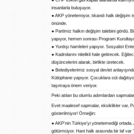
insanlarla buluşuyor.
● AKP yönetemiyor, tıkandı halk değişim i
önünde.
● Partimiz halkın değişim talebini gördü. Bi
yapıyor, hemen sonrası Program Kurultayı 
● Yurdışı hamleleri yapıyor. Sosyalist Ente
● Kadrolarını nitelikli hale getirecek. Eğite
düşüncelerini alarak, birlikte üretecek.
● Belediyelerimiz sosyal devlet anlayışında
Kütüphane yapıyor. Çocuklara süt dağıtıyor,
taşımaya önem veriyor.
Peki atılan bu olumlu adımlardan sapmala
Evet maalesef sapmalar, eksiklikler var, P
gösterilmiyor! Örneğin:
● AKP'nin Türkiye'yi yönetemediği ortada. 
götürmüyor. Hani halk arasında bir laf var 