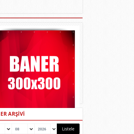
ER ARŞİVİ
08
2026