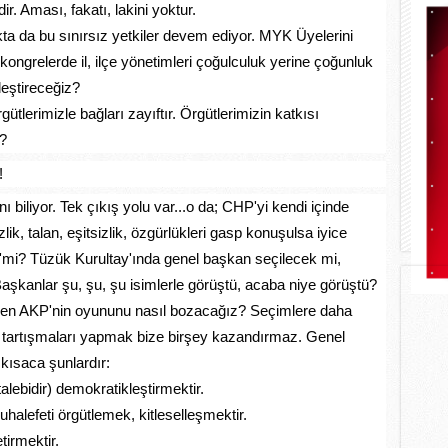
r. Aması, fakatı, lakini yoktur.
kta da bu sınırsız yetkiler devem ediyor. MYK Üyelerini
grelerde il, ilçe yönetimleri çoğulculuk yerine çoğunluk
leştireceğiz?
tlerimizle bağları zayıftır. Örgütlerimizin katkısı
z?
!
 biliyor. Tek çıkış yolu var...o da; CHP'yi kendi içinde
lik, talan, eşitsizlik, özgürlükleri gasp konuşulsa iyice
Y'mi? Tüzük Kurultay'ında genel başkan seçilecek mi,
şkanlar şu, şu, şu isimlerle görüştü, acaba niye görüştü?
eden AKP'nin oyununu nasıl bozacağız? Seçimlere daha
u tartışmaları yapmak bize birşey kazandırmaz. Genel
kısaca şunlardır:
lebidir) demokratikleştirmektir.
halefeti örgütlemek, kitleselleşmektir.
tirmektir.