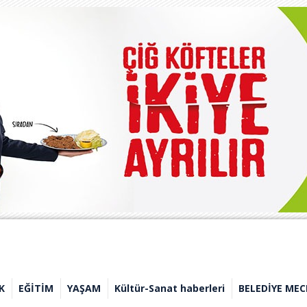
K
EĞİTİM
YAŞAM
Kültür-Sanat haberleri
BELEDİYE MEC