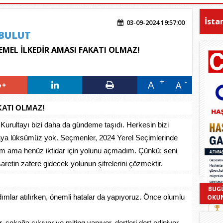
İsta
03-09-2024 19:57:00
BULUT
EMEL İLKEDİR AMASI FAKATI OLMAZ!
A
A
KATI OLMAZ!
rultayı bizi daha da gündeme taşıdı. Herkesin bizi
ya lüksümüz yok. Seçmenler, 2024 Yerel Seçimlerinde
çtım ama henüz iktidar için yolunu açmadım. Çünkü; seni
retin zafere gidecek yolunun şifrelerini çözmektir.
BUG
ımlar atılırken, önemli hatalar da yapıyoruz. Önce olumlu
OKU
 sokağa çıkıyor ve miting yapıyor, dertleri dert ediniyor,