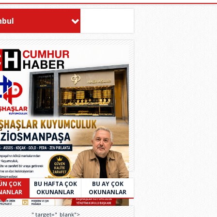
nbul
ÜN ÇOK
BU HAFTA ÇOK
BU AY ÇOK
NANLAR
OKUNANLAR
OKUNANLAR
" target="_blank">