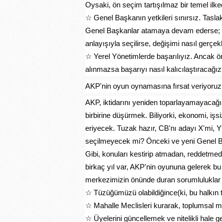
Oysaki, ön seçim tartışılmaz bir temel ilkedi
☆ Genel Başkanın yetkileri sınırsız. Tasla
Genel Başkanlar atamaya devam ederse; kon
anlayışıyla seçilirse, değişimi nasıl gerçek
☆ Yerel Yönetimlerde başarılıyız. Ancak örgü
alınmazsa başarıyı nasıl kalıcılaştıracağı
AKP'nin oyun oynamasına fırsat veriyoruz
AKP, iktidarını yeniden toparlayamayacağını
birbirine düşürmek. Biliyorki, ekonomi, işsiz
eriyecek. Tuzak hazır, CB'nı adayı X'mi, 
seçilmeyecek mi? Önceki ve yeni Genel Ba
Gibi, konuları kestirip atmadan, reddetm
birkaç yıl var, AKP'nin oyununa gelerek b
merkezimizin önünde duran sorumluluklar 
☆ Tüzüğümüzü olabildiğince(ki, bu halkın ta
☆ Mahalle Meclisleri kurarak, toplumsal mu
☆ Üyelerini güncellemek ve nitelikli hale ge