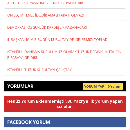
AH BE GÜZEL YAVRUMUZ SENİ KORUYAMADIK!
ÖN SEÇİM TEMEL İLKEDİR AMASI FAKATI OLMAZ!
DEMOKRASİ ÖZGÜRLÜK KARDEŞLİK KAZANACAK!
İL BAŞKANLIĞIMIZ BUGÜN KURULTAY DELGELERİMİZİ TOPLADI!
İSTANBUL DANIŞMA KURULUMUZ OLARAK TÜZÜK DEĞİŞİKLİKLERİ İÇİN
BİRARAYA GELDİK!
İSTANBUL TÜZÜK KURULTAYI ÇALIŞTAYI!
YORUMLAR
YORUM YAP | 0 Yorum
Henüz Yorum Eklenmemiştir.Bu Yazı'ya ilk yorum yapan
siz olun.
FACEBOOK YORUM