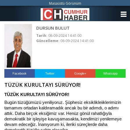
Masaüstü Görünüm
ANASAYFA
DURSUN BULUT
KATEGORİLER
Tarih:
08-09-2024 14:41:00
Güncelleme:
08-09-2024 14:41:00
YAZARLAR
ANKETLER
FOTO GALERİ
Facebook
Twitter
Google+
Whatsapp
TÜZÜK KURULTAYI SÜRÜYOR!
VİDEO GALERİ
TÜZÜK KURULTAYI SÜRÜYOR!
KÜNYE
Bugün tüzüğümüzü yeniliyoruz. Şüphesiz eksiklikleiiklerimizin
tamamını ortadan kaldıramadık ancak bu bir adımdı, o adımı
İLETİŞİM
attık. Daha birçok eksiğimiz var. Henüz gönül rahatlığıyla
demokratik bir işleyişe kavuşamasakta, kendimizi yenilemeye
devam edeceğiz. İnanıyorum ki, ileriki süreçlerde daha
demokratik tüzüğe sahip olacağız.