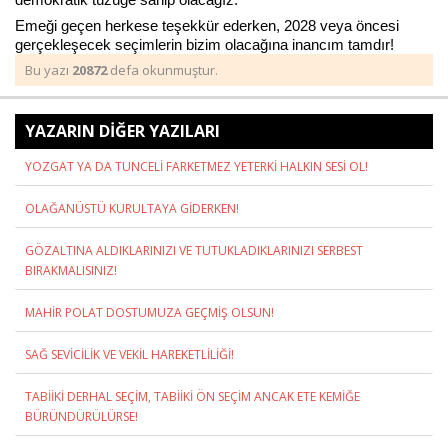
Emeği geçen herkese teşekkür ederken, 2028 veya öncesi
gerçekleşecek seçimlerin bizim olacağına inancım tamdır!
Bu yazı
20872
defa okunmuştur.
Haberin Doğru Adresi.
YAZARIN DİĞER YAZILARI
YOZGAT YA DA TUNCELİ FARKETMEZ YETERKİ HALKIN SESİ OL!
OLAĞANÜSTÜ KURULTAYA GİDERKEN!
GÖZALTINA ALDIKLARINIZI VE TUTUKLADIKLARINIZI SERBEST
BIRAKMALISINIZ!
MAHİR POLAT DOSTUMUZA GEÇMİŞ OLSUN!
SAĞ SEVİCİLİK VE VEKİL HAREKETLİLİĞİ!
TABİİKİ DERHAL SEÇİM, TABİİKİ ÖN SEÇİM ANCAK ETE KEMİĞE
BÜRÜNDÜRÜLÜRSE!