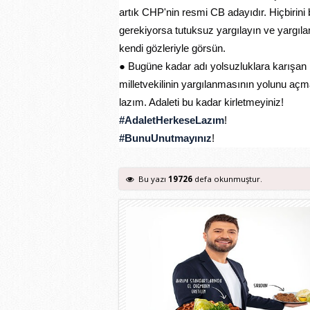
artık CHP'nin resmi CB adayıdır. Hiçbirin
gerekiyorsa tutuksuz yargılayın ve yargıla
kendi gözleriyle görsün.
● Bugüne kadar adı yolsuzluklara karışan b
milletvekilinin yargılanmasının yolunu aç
lazım. Adaleti bu kadar kirletmeyiniz!
#AdaletHerkeseLazım
!
#BunuUnutmayınız
!
Bu yazı
19726
defa okunmuştur.