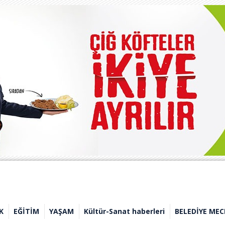
K
EĞİTİM
YAŞAM
Kültür-Sanat haberleri
BELEDİYE MEC