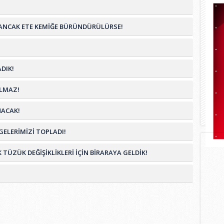
İM ANCAK ETE KEMİĞE BÜRÜNDÜRÜLÜRSE!
DIK!
OLMAZ!
NACAK!
ELERİMİZİ TOPLADI!
ZÜK DEĞİŞİKLİKLERİ İÇİN BİRARAYA GELDİK!