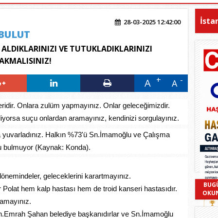
İsta
28-03-2025 12:42:00
BULUT
ALDIKLARINIZI VE TUTUKLADIKLARINIZI
RAKMALISINIZ!
A
A
eridir. Onlara zulüm yapmayınız. Onlar geleceğimizdir.
ediyorsa suçu onlardan aramayınız, kendinizi sorgulayınız.
 yuvarladınız. Halkın %73'ü Sn.İmamoğlu ve Çalışma
u bulmuyor (Kaynak: Konda).
dönemindeler, geleceklerini karartmayınız.
BUG
Polat hem kalp hastası hem de troid kanseri hastasıdır.
OKU
namayınız.
n.Emrah Şahan belediye başkanıdırlar ve Sn.İmamoğlu