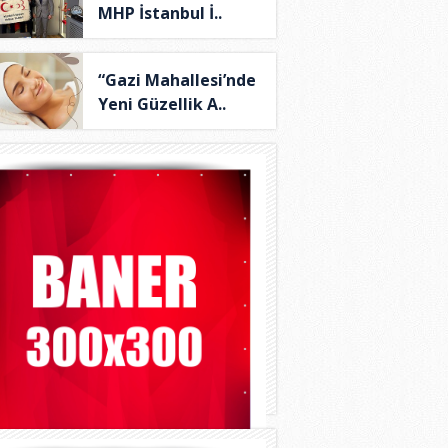
MHP İstanbul İ..
“Gazi Mahallesi’nde
Yeni Güzellik A..