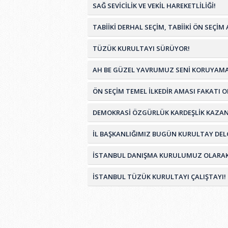
SAĞ SEVİCİLİK VE VEKİL HAREKETLİLİĞİ!
TABİİKİ DERHAL SEÇİM, TABİİKİ ÖN SEÇ
TÜZÜK KURULTAYI SÜRÜYOR!
AH BE GÜZEL YAVRUMUZ SENİ KORUYAMA
ÖN SEÇİM TEMEL İLKEDİR AMASI FAKATI 
DEMOKRASİ ÖZGÜRLÜK KARDEŞLİK KAZA
İL BAŞKANLIĞIMIZ BUGÜN KURULTAY DELG
İSTANBUL DANIŞMA KURULUMUZ OLARAK TÜ
İSTANBUL TÜZÜK KURULTAYI ÇALIŞTAYI!