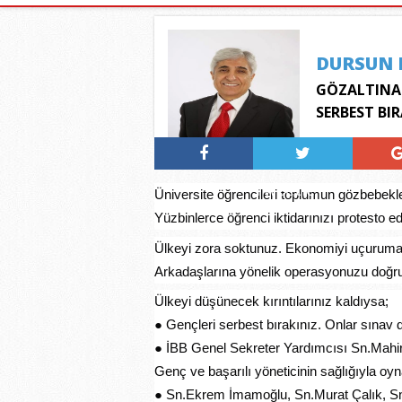
DURSUN 
GÖZALTINA 
SERBEST BI
Tweetle
Üniversite öğrencileri toplumun gözbebekl
Yüzbinlerce öğrenci iktidarınızı protesto 
Ülkeyi zora soktunuz. Ekonomiyi uçuruma
Arkadaşlarına yönelik operasyonuzu doğr
Ülkeyi düşünecek kırıntılarınız kaldıysa;
● Gençleri serbest bırakınız. Onlar sınav 
● İBB Genel Sekreter Yardımcısı Sn.Mahir 
Genç ve başarılı yöneticinin sağlığıyla oy
● Sn.Ekrem İmamoğlu, Sn.Murat Çalık, S