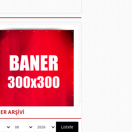
ER ARŞİVİ
08
2026