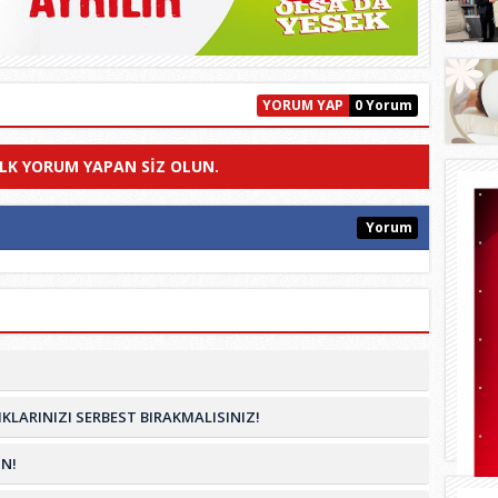
YORUM YAP
0 Yorum
ILK YORUM YAPAN SIZ OLUN.
Yorum
KLARINIZI SERBEST BIRAKMALISINIZ!
N!