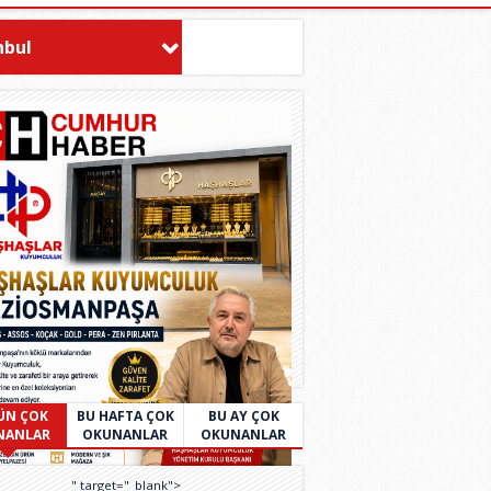
nbul
ÜN ÇOK
BU HAFTA ÇOK
BU AY ÇOK
NANLAR
OKUNANLAR
OKUNANLAR
" target="_blank">