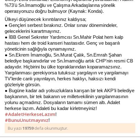
%73'ü Sn.İmamoğlu ve Çalışma Arkadaşlarına yönelik
operasyonuzu doğru bulmuyor (Kaynak: Konda).
Ülkeyi düşünecek kırıntılarınız kaldıysa;
Haberin Doğru Adresi.
● Gençleri serbest bırakınız. Onlar sınav dönemindeler,
geleceklerini karartmayınız.
● İBB Genel Sekreter Yardımcısı Sn.Mahir Polat hem kalp
hastası hem de troid kanseri hastasıdır. Genç ve başarılı
yöneticinin sağlığıyla oynamayınız.
● Sn.Ekrem İmamoğlu, Sn.Murat Çalık, Sn.Emrah Şahan
belediye başkanıdırlar ve Sn.İmamoğlu artık CHP'nin resmi CB
adayıdır. Hiçbirini bu ülke topraklarından koparamazsınız.
Yargılanması gerekiyorsa tutuksuz yargılayın ve yargılamayı
TV'lerde canlı yayınlayın, herkes haklıyı, haksızı kendi
gözleriyle görsün.
● Bugüne kadar adı yolsuzluklara karışan bir tek AKP'li belediye
başkanının, bir tek bakanın ve milletvekilinin yargılanmasının
yolunu açmadınız. Dosyaların tamamı sümen altı. Adalet
herkese lazım. Adaleti bu kadar kirletmeyiniz!
#AdaletHerkeseLazım
!
#BunuUnutmayınız
!
Bu yazı
19759
defa okunmuştur.