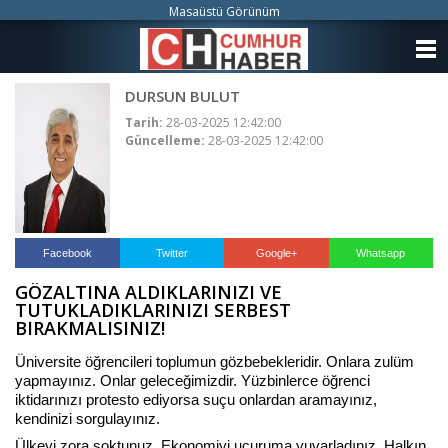
Masaüstü Görünüm
ANASAYFA
DURSUN BULUT
KATEGORİLER
Tarih:
28-03-2025 12:42:00
Güncelleme:
28-03-2025 12:42:00
YAZARLAR
ANKETLER
FOTO GALERİ
Facebook
Twitter
Google+
Whatsapp
GÖZALTINA ALDIKLARINIZI VE
VİDEO GALERİ
TUTUKLADIKLARINIZI SERBEST
BIRAKMALISINIZ!
KÜNYE
Üniversite öğrencileri toplumun gözbebekleridir. Onlara zulüm
yapmayınız. Onlar geleceğimizdir. Yüzbinlerce öğrenci
İLETİŞİM
iktidarınızı protesto ediyorsa suçu onlardan aramayınız,
kendinizi sorgulayınız.
Ülkeyi zora soktunuz. Ekonomiyi uçuruma yuvarladınız. Halkın