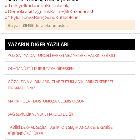
#TürkiyeİktidarındaKurtulacak
,
#DemokrasiÖzgürlükKardeşlikKazanacak
!
#1EylülDünyaBarışGünüKutluOlsun
!
Bu yazı
30493
defa okunmuştur.
YAZARIN DİĞER YAZILARI
YOZGAT YA DA TUNCELİ FARKETMEZ YETERKİ HALKIN SESİ OL!
OLAĞANÜSTÜ KURULTAYA GİDERKEN!
GÖZALTINA ALDIKLARINIZI VE TUTUKLADIKLARINIZI SERBEST
BIRAKMALISINIZ!
MAHİR POLAT DOSTUMUZA GEÇMİŞ OLSUN!
SAĞ SEVİCİLİK VE VEKİL HAREKETLİLİĞİ!
TABİİKİ DERHAL SEÇİM, TABİİKİ ÖN SEÇİM ANCAK ETE KEMİĞE
BÜRÜNDÜRÜLÜRSE!