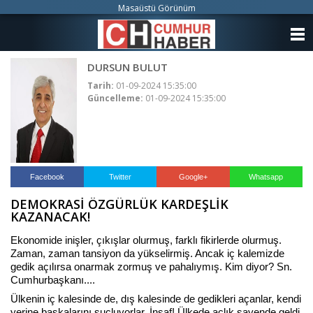
Masaüstü Görünüm
ANASAYFA
DURSUN BULUT
KATEGORİLER
Tarih:
01-09-2024 15:35:00
Güncelleme:
01-09-2024 15:35:00
YAZARLAR
ANKETLER
FOTO GALERİ
Facebook
Twitter
Google+
Whatsapp
DEMOKRASİ ÖZGÜRLÜK KARDEŞLİK
VİDEO GALERİ
KAZANACAK!
KÜNYE
Ekonomide inişler, çıkışlar olurmuş, farklı fikirlerde olurmuş.
Zaman, zaman tansiyon da yükselirmiş. Ancak iç kalemizde
gedik açılırsa onarmak zormuş ve pahalıymış. Kim diyor? Sn.
İLETİŞİM
Cumhurbaşkanı....
Ülkenin iç kalesinde de, dış kalesinde de gedikleri açanlar, kendi
yerine başkalarını suçluyorlar. İnsaf! Ülkede açlık sayende geldi.