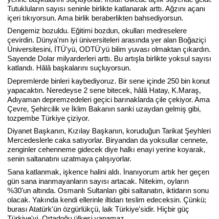
Tutukluların sayısı seninle birlikte katlanarak arttı. Ağzını açanı
içeri tıkıyorsun. Ama birlik
beraberlikten bahsediyorsun.
Dengemiz bozuldu. Eğitimi bozdun, okulları medreselere
Haberin Doğru Adresi.
çevirdin. Dünya'nın iyi üniversiteleri arasında yer alan Boğaziçi
Üniversitesini, İTÜ'yü, ODTÜ'yü bilim yuvası olmaktan çıkardın.
Sayende Dolar milyarderleri arttı. Bu artışla birlikte yoksul sayısı
katlandı. Hâlâ başkalarını suçluyorsun.
Depremlerde binleri kaybediyoruz. Bir sene içinde 250 bin konut
yapacaktın. Neredeyse 2 sene bitecek, hâlâ Hatay, K.Maraş,
Adıyaman depremzedeleri geçici barınaklarda çile çekiyor. Ama
Çevre, Şehircilik ve İklim Bakanın sanki uzaydan gelmiş gibi,
tozpembe Türkiye çiziyor.
Diyanet Başkanın, Kızılay Başkanın, koruduğun Tarikat Şeyhleri
Mercedeslerle caka satıyorlar. Biryandan da yoksullar cennete,
zenginler cehenneme gidecek diye halkı enayi yerine koyarak,
senin saltanatını uzatmaya çalışıyorlar.
Sana katlanmak, işkence halini aldı. İnanıyorum artık her geçen
gün sana inanmayanların sayısı artacak. Nitekim, oyların
%30'un altında. Osmanlı Sultanları gibi saltanatın, iktidarın sonu
olacak. Yakında kendi ellerinle iltidarı teslim edeceksin. Çünkü;
burası Atatürk'ün özgürlükçü, laik Türkiye'sidir. Hiçbir güç
Türkiye'yi, Ortadoğu ülkesi yapamaz.