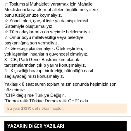
☆ Toplumsal Muhalefeti yaratmak için Mahalle
Meclislerini kurarak, mahalleleri örgütlemeliyiz ve
bunu tüzüğümüze koymalıyız.
☆ Yönetimleri, çarşaf liste ya da nispi temsil
Sistemiyle oluşturmalıyız.
☆ Tüm adaylarımızı ön seçimle belirlemeliyiz.
☆ Ömür boyu milletvekilliği veya belediye.
başkanlığına son vermeliyiz.
2 - Geleceği planlamalıyız. Ötekileştirilen,
yokllaştırılan insanların güvencesi olmalıyız.
3 - CB, Parti Genel Başkanı kim olacak
tartışmalarından çıkıp yarını konuşmalıyız.
4 - Kişiselliği bırakıp, birlikteliği, bütünlüğü nasıl
sağlayacağımızı konuşmalıyız.
Yaklaşık 8 saat süren toplantımızın sonunda hepimizin son
sözlerimiz:
"CHP değişirse Türkiye Değişir",
"Demokratik Türkiye Demokratik CHP" oldu.
Bu yazı
27370
defa okunmuştur.
YAZARIN DİĞER YAZILARI