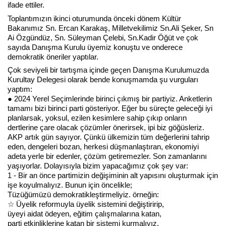
ifade ettiler.
Toplantımızın ikinci oturumunda
önceki dönem Kültür
Bakanımız Sn. Ercan Karakaş, Milletvekilimiz Sn.Ali Şeker, Sn
Haberin Doğru Adresi.
Ai Özgündüz, Sn. Süleyman Çelebi, Sn.Kadir Öğüt ve çok
sayıda Danışma Kurulu üyemiz konuştu ve onderece
demokratik öneriler yaptılar.
Çok seviyeli bir tartışma içinde geçen Danışma Kurulumuzda
Kurultay Delegesi olarak bende konuşmamda şu vurguları
yaptım:
● 2024 Yerel Seçimlerinde birinci çıkmış bir partiyiz. Anketlerin
tamamı bizi birinci parti gösteriyor. Eğer bu süreçte geleceği iyi
planlarsak, yoksul, ezilen kesimlere sahip çıkıp onların
dertlerine çare olacak çözümler önerirsek, ipi biz göğüsleriz.
AKP artık gün sayıyor. Çünkü ülkemizin tüm değerlerini tahrip
eden, dengeleri bozan, herkesi düşmanlaştıran, ekonomiyi
adeta yerle bir edenler, çözüm getiremezler. Son zamanlarını
yaşıyorlar. Dolayısıyla bizim yapacağımız çok şey var:
1 - Bir an önce partimizin değişiminin alt yapısını oluşturmak için
işe koyulmalıyız. Bunun için öncelikle;
Tüzüğümüzü demokratikleştirmeliyiz. örneğin:
☆ Üyelik reformuyla üyelik sistemini değiştiririp,
üyeyi aidat ödeyen, eğitim çalışmalarına katan,
parti etkinliklerine katan bir sistemi kurmalıyız.