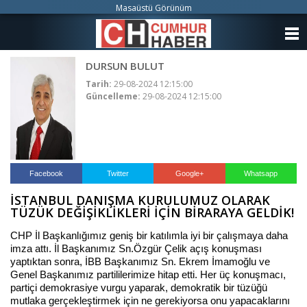
Masaüstü Görünüm
ANASAYFA
DURSUN BULUT
KATEGORİLER
Tarih:
29-08-2024 12:15:00
Güncelleme:
29-08-2024 12:15:00
YAZARLAR
ANKETLER
FOTO GALERİ
Facebook
Twitter
Google+
Whatsapp
İSTANBUL DANIŞMA KURULUMUZ OLARAK
VİDEO GALERİ
TÜZÜK DEĞİŞİKLİKLERİ İÇİN BİRARAYA GELDİK!
KÜNYE
CHP İl Başkanlığımız geniş bir katılımla iyi bir çalışmaya daha
imza attı. İl Başkanımız Sn.Özgür Çelik açış konuşması
yaptıktan sonra, İBB Başkanımız Sn. Ekrem İmamoğlu ve
İLETİŞİM
Genel Başkanımız partililerimize hitap etti. Her üç konuşmacı,
partiçi demokrasiye vurgu yaparak, demokratik bir tüzüğü
mutlaka gerçekleştirmek için ne gerekiyorsa onu yapacaklarını