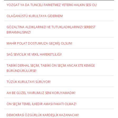
YOZGAT YA DA TUNCELİ FARKETMEZ YETERKİ HALKIN SESİ OL!
OLAĞANÜSTÜ KURULTAYA GİDERKEN!
GÖZALTINA ALDIKLARINIZI VE TUTUKLADIKLARINIZI SERBEST
BIRAKMALISINIZ!
MAHİR POLAT DOSTUMUZA GEÇMİŞ OLSUN!
SAĞ SEVİCİLİK VE VEKİL HAREKETLİLİĞİ!
TABİİKİ DERHAL SEÇİM, TABİİKİ ÖN SEÇİM ANCAK ETE KEMİĞE
BÜRÜNDÜRÜLÜRSE!
TÜZÜK KURULTAYI SÜRÜYOR!
AH BE GÜZEL YAVRUMUZ SENİ KORUYAMADIK!
ÖN SEÇİM TEMEL İLKEDİR AMASI FAKATI OLMAZ!
DEMOKRASİ ÖZGÜRLÜK KARDEŞLİK KAZANACAK!