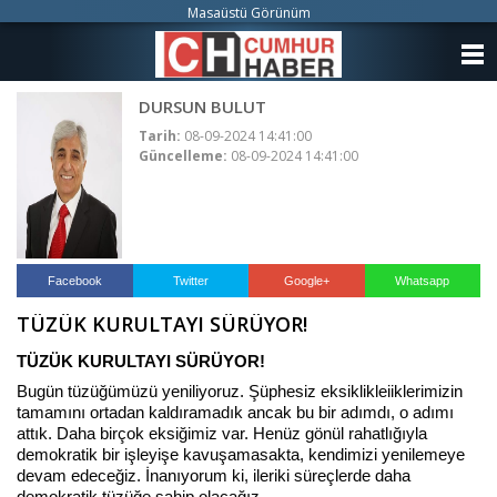
Masaüstü Görünüm
ANASAYFA
DURSUN BULUT
KATEGORİLER
Tarih:
08-09-2024 14:41:00
Güncelleme:
08-09-2024 14:41:00
YAZARLAR
ANKETLER
FOTO GALERİ
Facebook
Twitter
Google+
Whatsapp
TÜZÜK KURULTAYI SÜRÜYOR!
VİDEO GALERİ
TÜZÜK KURULTAYI SÜRÜYOR!
KÜNYE
Bugün tüzüğümüzü yeniliyoruz. Şüphesiz eksiklikleiiklerimizin
tamamını ortadan kaldıramadık ancak bu bir adımdı, o adımı
İLETİŞİM
attık. Daha birçok eksiğimiz var. Henüz gönül rahatlığıyla
demokratik bir işleyişe kavuşamasakta, kendimizi yenilemeye
devam edeceğiz. İnanıyorum ki, ileriki süreçlerde daha
demokratik tüzüğe sahip olacağız.