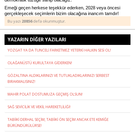
Emeği geçen herkese teşekkür ederken, 2028 veya öncesi
gerçekleşecek seçimlerin bizim olacağına inancım tamdır!
Bu yazı
20856
defa okunmuştur.
Haberin Doğru Adresi.
YAZARIN DİĞER YAZILARI
YOZGAT YA DA TUNCELİ FARKETMEZ YETERKİ HALKIN SESİ OL!
OLAĞANÜSTÜ KURULTAYA GİDERKEN!
GÖZALTINA ALDIKLARINIZI VE TUTUKLADIKLARINIZI SERBEST
BIRAKMALISINIZ!
MAHİR POLAT DOSTUMUZA GEÇMİŞ OLSUN!
SAĞ SEVİCİLİK VE VEKİL HAREKETLİLİĞİ!
TABİİKİ DERHAL SEÇİM, TABİİKİ ÖN SEÇİM ANCAK ETE KEMİĞE
BÜRÜNDÜRÜLÜRSE!