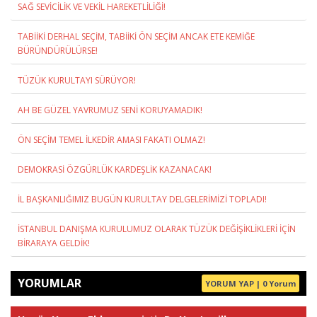
SAĞ SEVİCİLİK VE VEKİL HAREKETLİLİĞİ!
TABİİKİ DERHAL SEÇİM, TABİİKİ ÖN SEÇİM ANCAK ETE KEMİĞE
BÜRÜNDÜRÜLÜRSE!
TÜZÜK KURULTAYI SÜRÜYOR!
AH BE GÜZEL YAVRUMUZ SENİ KORUYAMADIK!
ÖN SEÇİM TEMEL İLKEDİR AMASI FAKATI OLMAZ!
DEMOKRASİ ÖZGÜRLÜK KARDEŞLİK KAZANACAK!
İL BAŞKANLIĞIMIZ BUGÜN KURULTAY DELGELERİMİZİ TOPLADI!
İSTANBUL DANIŞMA KURULUMUZ OLARAK TÜZÜK DEĞİŞİKLİKLERİ İÇİN
BİRARAYA GELDİK!
YORUMLAR
YORUM YAP | 0 Yorum