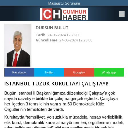
Masaüstü Görünüm
ANASAYFA
DURSUN BULUT
KATEGORİLER
Tarih:
24-08-2024 12:28:00
Güncelleme:
24-08-2024 12:28:00
YAZARLAR
ANKETLER
FOTO GALERİ
Facebook
Twitter
Google+
Whatsapp
İSTANBUL TÜZÜK KURULTAYI ÇALIŞTAYI!
VİDEO GALERİ
Bugün İstanbul İl Başkanlığımıza düzenlediği Çalıştay'a çok
KÜNYE
sayıda davetiyle birlikte bir çalışma gerçekleştirdik. Çalıştaya
her ilçeden 3 temsilcinin yanı sıra 60 Demokratik Kitle
Örgütlerinin temsilcileri de vardı.
İLETİŞİM
Kurultayda “temsiliyet, yolsuzlukla mücadele, hesap verilebilirlik,
etik kurul, demokratik karar alma yöntemleri, örgütlenme modeli,
aday belirleme yöntemleri” gibi sorunsallar geniş bir şekilde