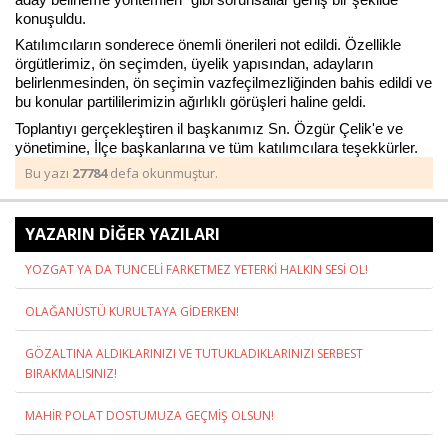
konuşuldu.
Katılımcıların sonderece önemli önerileri not edildi. Özellikle
örgütlerimiz, ön seçimden, üyelik yapısından, adayların
Haberin Doğru Adresi.
belirlenmesinden, ön seçimin vazfeçilmezliğinden bahis edildi ve
bu konular partililerimizin ağırlıklı görüşleri haline geldi.
Toplantıyı gerçekleştiren il başkanımız Sn. Özgür Çelik'e ve
yönetimine, İlçe başkanlarına ve tüm katılımcılara teşekkürler.
Bu yazı
27784
defa okunmuştur.
YAZARIN DİĞER YAZILARI
YOZGAT YA DA TUNCELİ FARKETMEZ YETERKİ HALKIN SESİ OL!
OLAĞANÜSTÜ KURULTAYA GİDERKEN!
GÖZALTINA ALDIKLARINIZI VE TUTUKLADIKLARINIZI SERBEST
BIRAKMALISINIZ!
MAHİR POLAT DOSTUMUZA GEÇMİŞ OLSUN!