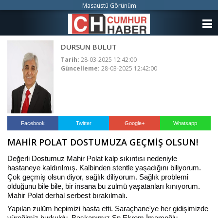
Masaüstü Görünüm
ANASAYFA
DURSUN BULUT
KATEGORİLER
Tarih:
28-03-2025 12:42:00
Güncelleme:
28-03-2025 12:42:00
YAZARLAR
ANKETLER
FOTO GALERİ
Facebook
Twitter
Google+
Whatsapp
MAHİR POLAT DOSTUMUZA GEÇMİŞ OLSUN!
VİDEO GALERİ
Değerli Dostumuz Mahir Polat kalp sıkıntısı nedeniyle
KÜNYE
hastaneye kaldırılmış. Kalbinden stentle yaşadığını biliyorum.
Çok geçmiş olsun diyor, sağlık diliyorum. Sağlık problemi
olduğunu bile bile, bir insana bu zulmü yaşatanları kınıyorum.
İLETİŞİM
Mahir Polat derhal serbest bırakılmalı.
Yapılan zulüm hepimizi hasta etti. Saraçhane'ye her gidişimizde
yüreğimiz burkuldu. Başkanımız Sn.Ekrem İmamoğlu,