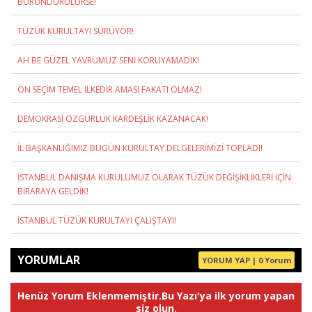
BÜRÜNDÜRÜLÜRSE!
TÜZÜK KURULTAYI SÜRÜYOR!
AH BE GÜZEL YAVRUMUZ SENİ KORUYAMADIK!
ÖN SEÇİM TEMEL İLKEDİR AMASI FAKATI OLMAZ!
DEMOKRASİ ÖZGÜRLÜK KARDEŞLİK KAZANACAK!
İL BAŞKANLIĞIMIZ BUGÜN KURULTAY DELGELERİMİZİ TOPLADI!
İSTANBUL DANIŞMA KURULUMUZ OLARAK TÜZÜK DEĞİŞİKLİKLERİ İÇİN
BİRARAYA GELDİK!
İSTANBUL TÜZÜK KURULTAYI ÇALIŞTAYI!
YORUMLAR
YORUM YAP | 0 Yorum
Henüz Yorum Eklenmemiştir.Bu Yazı'ya ilk yorum yapan
siz olun.