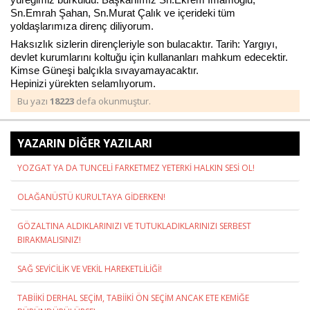
Sn.Emrah Şahan, Sn.Murat Çalık ve içerideki tüm
yoldaşlarımıza direnç diliyorum.
Haksızlık sizlerin dirençleriyle son bulacaktır. Tarih: Yargıyı,
Haberin Doğru Adresi.
devlet kurumlarını koltuğu için kullananları mahkum edecektir.
Kimse Güneşi balçıkla sıvayamayacaktır.
Hepinizi yürekten selamlıyorum.
Bu yazı
18223
defa okunmuştur.
YAZARIN DİĞER YAZILARI
YOZGAT YA DA TUNCELİ FARKETMEZ YETERKİ HALKIN SESİ OL!
OLAĞANÜSTÜ KURULTAYA GİDERKEN!
GÖZALTINA ALDIKLARINIZI VE TUTUKLADIKLARINIZI SERBEST
BIRAKMALISINIZ!
SAĞ SEVİCİLİK VE VEKİL HAREKETLİLİĞİ!
TABİİKİ DERHAL SEÇİM, TABİİKİ ÖN SEÇİM ANCAK ETE KEMİĞE