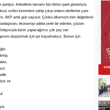
partiyiz. Anketlerin tamamı bizi birinci parti gösteriyor.
ksul, ezilen kesimlere sahip çıkıp onların dertlerine çare
riz. AKP artık gün sayıyor. Çünkü ülkemizin tüm değerlerini
manlaştıran, ekonomiyi adeta yerle bir edenler, çözüm
 Dolayısıyla bizim yapacağımız çok şey var:
yapısını oluşturmak için işe koyulmalıyız. Bunun için
ğin:
ririp,
atan,
SON
yız.
alle
iyiz ve
il
yiz.