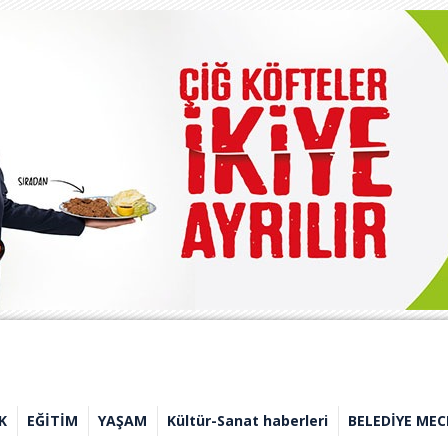
K
EĞİTİM
YAŞAM
Kültür-Sanat haberleri
BELEDİYE MEC