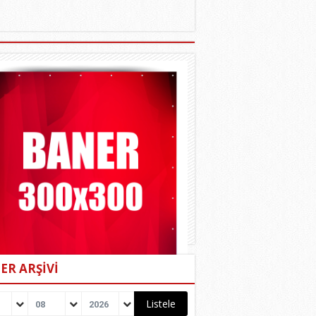
ER ARŞİVİ
08
2026