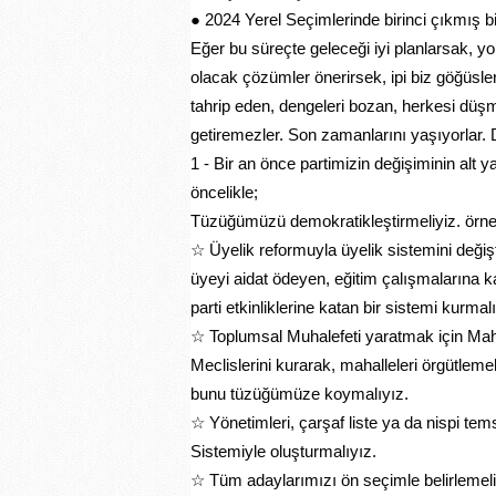
● 2024 Yerel Seçimlerinde birinci çıkmış bir 
Eğer bu süreçte geleceği iyi planlarsak, yo
olacak çözümler önerirsek, ipi biz göğüsle
tahrip eden, dengeleri bozan, herkesi düş
getiremezler. Son zamanlarını yaşıyorlar.
1 - Bir an önce partimizin değişiminin alt 
öncelikle;
Tüzüğümüzü demokratikleştirmeliyiz. örne
☆ Üyelik reformuyla üyelik sistemini değişti
üyeyi aidat ödeyen, eğitim çalışmalarına k
parti etkinliklerine katan bir sistemi kurmalı
☆ Toplumsal Muhalefeti yaratmak için Mah
Meclislerini kurarak, mahalleleri örgütlemel
bunu tüzüğümüze koymalıyız.
☆ Yönetimleri, çarşaf liste ya da nispi tems
Sistemiyle oluşturmalıyız.
☆ Tüm adaylarımızı ön seçimle belirlemeli