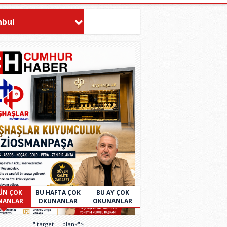
nbul
ÜN ÇOK
BU HAFTA ÇOK
BU AY ÇOK
NANLAR
OKUNANLAR
OKUNANLAR
" target="_blank">