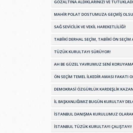
GÖZALTINA ALDIKLARINIZI VE TUTUKLADI
MAHİR POLAT DOSTUMUZA GEÇMİŞ OLSU
SAĞ SEVİCİLİK VE VEKİL HAREKETLİLİĞİ!
TABİİKİ DERHAL SEÇİM, TABİİKİ ÖN SEÇ
TÜZÜK KURULTAYI SÜRÜYOR!
AH BE GÜZEL YAVRUMUZ SENİ KORUYAMA
ÖN SEÇİM TEMEL İLKEDİR AMASI FAKATI 
DEMOKRASİ ÖZGÜRLÜK KARDEŞLİK KAZA
İL BAŞKANLIĞIMIZ BUGÜN KURULTAY DELG
İSTANBUL DANIŞMA KURULUMUZ OLARAK TÜ
İSTANBUL TÜZÜK KURULTAYI ÇALIŞTAYI!