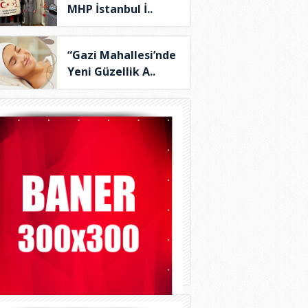
MHP İstanbul İ..
“Gazi Mahallesi’nde
Yeni Güzellik A..