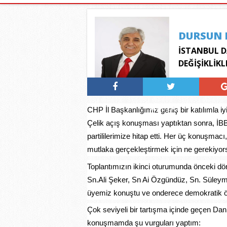
DURSUN 
İSTANBUL 
DEĞİŞİKLİKL
Tweetle
CHP İl Başkanlığımız geniş bir katılımla i
Çelik açış konuşması yaptıktan sonra, 
partililerimize hitap etti. Her üç konuşma
mutlaka gerçekleştirmek için ne gerekiyorsa
Toplantımızın ikinci oturumunda
önceki dö
Sn.Ali Şeker, Sn Ai Özgündüz, Sn. Süley
üyemiz konuştu ve onderece demokratik öne
Çok seviyeli bir tartışma içinde geçen D
konuşmamda şu vurguları yaptım: