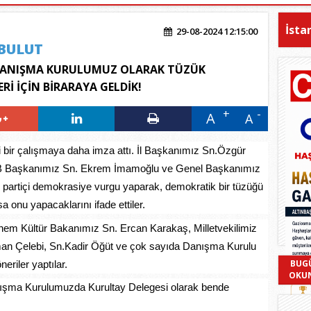
İsta
29-08-2024 12:15:00
BULUT
DANIŞMA KURULUMUZ OLARAK TÜZÜK
ERİ İÇİN BİRARAYA GELDİK!
A
A
yi bir çalışmaya daha imza attı. İl Başkanımız Sn.Özgür
İBB Başkanımız Sn. Ekrem İmamoğlu ve Genel Başkanımız
cı, partiçi demokrasiye vurgu yaparak, demokratik bir tüzüğü
 onu yapacaklarını ifade ettiler.
nem Kültür Bakanımız Sn. Ercan Karakaş, Milletvekilimiz
man Çelebi, Sn.Kadir Öğüt ve çok sayıda Danışma Kurulu
BUG
riler yaptılar.
OKU
anışma Kurulumuzda Kurultay Delegesi olarak bende