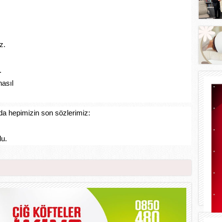
z.
.
nasıl
da hepimizin son sözlerimiz:
u.