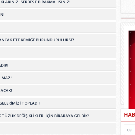
KLARINIZI SERBEST BIRAKMALISINIZ!
N!
İM ANCAK ETE KEMİĞE BÜRÜNDÜRÜLÜRSE!
DIK!
OLMAZ!
NACAK!
ELERİMİZİ TOPLADI!
HAB
ZÜK DEĞİŞİKLİKLERİ İÇİN BİRARAYA GELDİK!
08