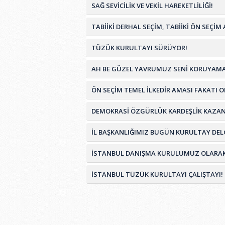
SAĞ SEVİCİLİK VE VEKİL HAREKETLİLİĞİ!
TABİİKİ DERHAL SEÇİM, TABİİKİ ÖN SEÇ
TÜZÜK KURULTAYI SÜRÜYOR!
AH BE GÜZEL YAVRUMUZ SENİ KORUYAMA
ÖN SEÇİM TEMEL İLKEDİR AMASI FAKATI 
DEMOKRASİ ÖZGÜRLÜK KARDEŞLİK KAZA
İL BAŞKANLIĞIMIZ BUGÜN KURULTAY DELG
İSTANBUL DANIŞMA KURULUMUZ OLARAK TÜ
İSTANBUL TÜZÜK KURULTAYI ÇALIŞTAYI!