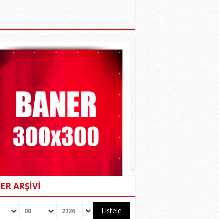
ER ARŞİVİ
08
2026