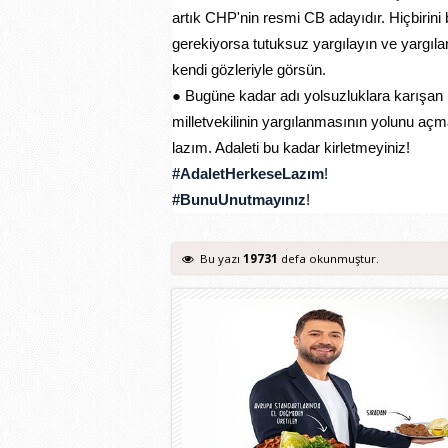
artık CHP'nin resmi CB adayıdır. Hiçbirin
gerekiyorsa tutuksuz yargılayın ve yargıla
kendi gözleriyle görsün.
● Bugüne kadar adı yolsuzluklara karışan b
milletvekilinin yargılanmasının yolunu aç
lazım. Adaleti bu kadar kirletmeyiniz!
#AdaletHerkeseLazım
!
#BunuUnutmayınız
!
Bu yazı
19731
defa okunmuştur.