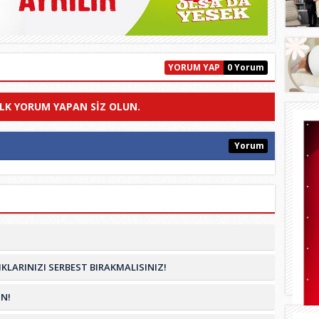
YORUM YAP
0 Yorum
ILK YORUM YAPAN SIZ OLUN.
Yorum
KLARINIZI SERBEST BIRAKMALISINIZ!
N!