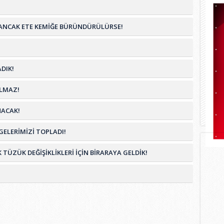
İM ANCAK ETE KEMİĞE BÜRÜNDÜRÜLÜRSE!
DIK!
OLMAZ!
NACAK!
ELERİMİZİ TOPLADI!
ZÜK DEĞİŞİKLİKLERİ İÇİN BİRARAYA GELDİK!