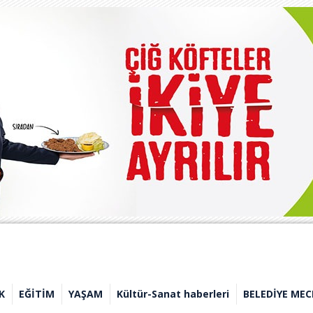
K
EĞİTİM
YAŞAM
Kültür-Sanat haberleri
BELEDİYE MEC