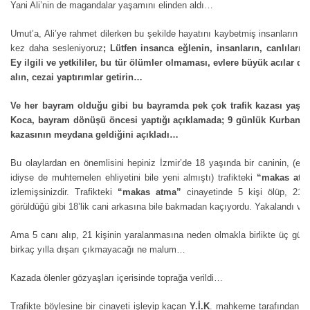
Yani Ali’nin de magandalar yaşamını elinden aldı…
Umut’a, Ali’ye rahmet dilerken bu şekilde hayatını kaybetmiş insanların ail
kez daha sesleniyoruz
; Lütfen insanca eğlenin, insanların, canlılar
Ey ilgili ve yetkililer, bu tür ölümler olmaması, evlere büyük acılar 
alın, cezai yaptırımlar getirin…
Ve her bayram olduğu gibi bu bayramda pek çok trafik kazası yaşan
Koca, bayram dönüşü öncesi yaptığı açıklamada; 9 günlük Kurban Ba
kazasının meydana geldiğini açıkladı…
Bu olaylardan en önemlisini hepiniz İzmir’de 18 yaşında bir caninin, (ehli
idiyse de muhtemelen ehliyetini bile yeni almıştı) trafikteki
“makas atm
izlemişsinizdir. Trafikteki
“makas atma”
cinayetinde 5 kişi ölüp, 21 k
görüldüğü gibi 18’lik cani arkasına bile bakmadan kaçıyordu. Yakalandı ve
Ama 5 canı alıp, 21 kişinin yaralanmasına neden olmakla birlikte üç gün
birkaç yılla dışarı çıkmayacağı ne malum…
Kazada ölenler gözyaşları içerisinde toprağa verildi…
Trafikte böylesine bir cinayeti işleyip kaçan
Y.İ.K
. mahkeme tarafından tü