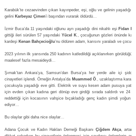
Karabük’te cezaevinden çıkan kayınpeder, eşi, oğlu ve gelinin yaşadığı ev
gelini
Karbeyaz Çimen
’i başından vurarak öldürdü…
Haberin Doğru Adresi.
İzmir Buca’da 11 yaşındaki oğlunu ayrı yaşadığı dini nikahlı eşi
Fidan Ba
gittiği ileri sürülen 57 yaşındaki
Yücel K
., çocuğunun gözleri önünde katl
kardeşi
Kenan Bahçecioğlu
’nu öldüren adam, karısını yaraladı ve çocuğu
2023 yılının ilk yarısında 250 kadının katledildiği açıklanırken görüldüğü 
maalesef fazla mesaideydi…
Şırnak’tan Ankara’ya, Samsun’dan Bursa’ya her yerde aile içi şidde
cinayetleri işlendi. Örneğin Antalya’da
Muammed Ö
., uzaklaştırma karar
çocukuyla yaşadığı eve gitti. Elektrik ve suyu kesen adam pusuya yattı.
için evden çıkan kadına geri dönüp eve girdiği sırada saldırdı ve 24 
reddettiği için kocasının vahşice bıçakladığı genç kadın şimdi yoğun 
ediyor…
Bu olaylar gibi daha nice olaylar…
Adana Çocuk ve Kadın Hakları Derneği Başkanı
Çiğdem Akça
, artara
dikkat çekerken bu cinayetlerin önlenmesi için caydırıcı önlemlerin artı