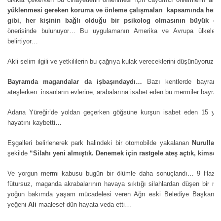
yüklenmesi gereken koruma ve önleme çalışmaları kapsamında her kiş
gibi, her kişinin bağlı olduğu bir psikolog olmasının büyük ö
önerisinde bulunuyor… Bu uygulamanın Amerika ve Avrupa ülkelerin
belirtiyor…
Akli selim ilgili ve yetkililerin bu çağrıya kulak vereceklerini düşünüyoru
Bayramda magandalar da işbaşındaydı…
Bazı kentlerde bayram 
ateşlerken insanların evlerine, arabalarına isabet eden bu mermiler bayram
Adana Yüreğir’de yoldan geçerken göğsüne kurşun isabet eden 15 ya
hayatını kaybetti…
Eşgalleri belirlenerek park halindeki bir otomobilde yakalanan
Nurullah 
şekilde
“Silahı
yeni almıştık. Denemek için rastgele ateş açtık, kimsey
Ve yorgun mermi kabusu bugün bir ölümle daha sonuçlandı… 9 Haziran
fütursuz, maganda akrabalarının havaya sıktığı silahlardan düşen bir m
yoğun bakımda yaşam mücadelesi veren Ağrı eski Belediye Başkanı
yeğeni
Ali
maalesef dün hayata veda etti…