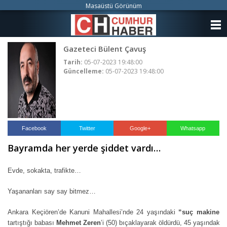
Masaüstü Görünüm
ANASAYFA
Gazeteci Bülent Çavuş
KATEGORİLER
Tarih:
05-07-2023 19:48:00
Güncelleme:
05-07-2023 19:48:00
YAZARLAR
ANKETLER
FOTO GALERİ
Facebook
Twitter
Google+
Whatsapp
Bayramda her yerde şiddet vardı…
VİDEO GALERİ
Evde, sokakta, trafikte…
KÜNYE
Yaşananları say say bitmez…
İLETİŞİM
Ankara Keçiören’de Kanuni Mahallesi’nde 24 yaşındaki
“suç makinesi
tartıştığı babası
Mehmet Zeren
’i (50) bıçaklayarak öldürdü, 45 yaşındaki 