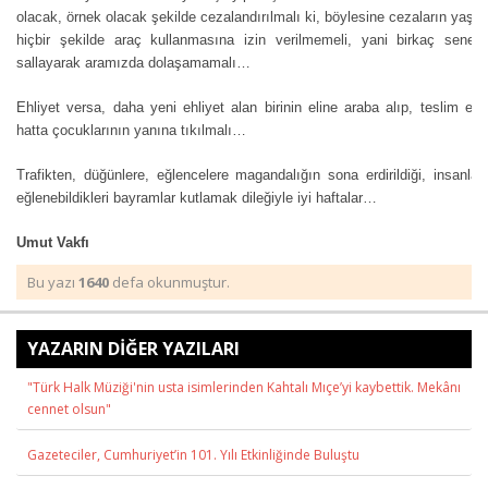
olacak, örnek olacak şekilde cezalandırılmalı ki, böylesine cezaların ya
hiçbir şekilde araç kullanmasına izin verilmemeli, yani birkaç seneyle
sallayarak aramızda dolaşamamalı…
Ehliyet versa, daha yeni ehliyet alan birinin eline araba alıp, teslim e
hatta çocuklarının yanına tıkılmalı…
Trafikten, düğünlere, eğlencelere magandalığın sona erdirildiği, insanla
eğlenebildikleri bayramlar kutlamak dileğiyle iyi haftalar…
Umut Vakfı
Bu yazı
1640
defa okunmuştur.
YAZARIN DİĞER YAZILARI
"Türk Halk Müziği'nin usta isimlerinden Kahtalı Mıçe’yi kaybettik. Mekânı
cennet olsun"
Gazeteciler, Cumhuriyet’in 101. Yılı Etkinliğinde Buluştu