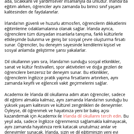
ada, sıcakkanlı ve yardımsever insanlarıyla da ünlüdür. İrlanda'da
eğitim alırken, öğrenciler aynı zamanda bu birinci sınıf yaşam
kalitesinden de faydalanırlar.
İrlanda'nın güvenli ve huzurlu atmosferi, öğrencilerin dikkatlerini
eğitimlerine odaklamalarına olanak sağlar. İrlanda ayrıca,
öğrencilere tüm dünyadan insanlarla tanışma, farklı kültürlerle
etkileşimde bulunma ve geniş bir sosyal çevre oluşturma fırsatı
sunar. Öğrenciler, bu deneyim sayesinde kendilerini kişisel ve
sosyal anlamda geliştirme şansı yakalarlar.
Dil okullarının yanı sıra, İrlanda'nın sunduğu sosyal etkinlikler,
sanat ve kültür festivalleri, spor aktiviteleri ve doğa gezileri de
öğrencilere benzersiz bir deneyim sunar. Bu etkinlikler,
öğrencilerin İngilizce pratik yapma fırsatlarını artırırken, aynı
zamanda keyifli ve eğlenceli vakit geçirmelerini sağlar.
Academix ile İrlanda dil okullarına adım atan öğrenciler, sadece
dil eğitimi almakla kalmaz, aynı zamanda İrlanda'nın sunduğu bu
yüksek yaşam kalitesini ve kültürel zenginlikleri de deneyimler.
Öyleyse, dil öğrenmek ve hayatınıza yeni bir bakış açısı
kazandırmak için Academix ile
İrlanda dil okullarını tercih edin
. Bu
yeşil ada, sadece İngilizce öğrenmenizi sağlamakla kalmayacak,
aynı zamanda hayatınıza renk katacak unutulmaz anılar ve
deneyimler sunacak. İrlanda, sizin ve dil eğitiminizin yeni evi