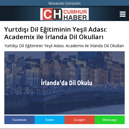
Masaüstü Görünüm
ANASAYFA
Yurtdışı Dil Eğitiminin Yeşil Adası:
KATEGORİLER
Academix ile İrlanda Dil Okulları
YAZARLAR
Yurtdışı Dil Eğitiminin Yeşil Adası: Academix ile İrlanda Dil Okulları
ANKETLER
FOTO GALERİ
VİDEO GALERİ
KÜNYE
İLETİŞİM
Facebook
Twitter
Google+
Whatsapp