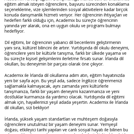
eğitim almak isteyen öğrencilere, başvuru sürecinden konaklama
seçeneklerine, vize işlemlerinden sosyal aktivitelere kadar birçok
konuda danışmanlık hizmeti veriyor. Her öğrencinin ihtiyaçları ve
hedefleri farklı olduğu için, Academix bu süreçte öğrencinin
yanında yer alarak, ona en uygun okulu ve programı bulmayı
hedefliyor.
Dil eğitimi, bir öğrencinin yabancı dil becerilerini geliştirmenin
yanı sıra, kültürel bilincini de artırır. Yurtdışında dil okulu deneyimi,
öğrencilere yeni bir kültürle tanışma, farklı bir ülkede yaşama ve
bu süreçte kişisel gelişimlerini ilerletme fırsatı sunar. İrlanda dil
okulları, bu deneyimin bir parçası olarak öne çıkıyor.
Academix ile İrlanda dil okullarına adım atın, eğitim hayatınızda
yeni bir sayfa açın. Bu yeşil ada, sadece İngilizce öğrenmenizi
sağlamakla kalmayacak, aynı zamanda yeni kültürlerle
tanışmanıza, farklı bir yaşam deneyimi kazanmanıza ve yeni
dostluklar kurmanıza da yardımcı olacak. Yurtdışında dil eğitimi
almak için, hayallerinizi yeşil adada yeşertin. Academix ile İrlanda
dil okulları, sizi bekliyor!
İrlanda, yüksek yaşam standartları ve muhteşem doğasıyla
öğrencilere unutulmaz bir yaşam deneyimi sunar. Yemyeşil
doğası, etkileyici tarihi yapıları ve canlı sosyal hayatı ile bilinen bu