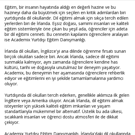
Eğitim, bir insanın hayatında aldığı en değerli hazine ve bu
hazineyi daha da büyütmek için seçilen en kritik adımlardan biri
yurtdışında dil okullarıdır. Dil eğitimi almak için sıkça tercih edilen
Haberin Doğru Adresi.
yerlerden biri de İrlanda. Eşsiz doğası, samimi insanları ve kaliteli
eğitim sistemleriyle öne çıkan bu yeşil ada, öğrenciler için adeta
bir dil eğitimi cenneti. Bu cennetin kapılarını öğrencilere aralayan
ise Academix Yurtdışı Eğitim Danışmanlığı.
İrlanda dil okulları, İngilizce'yi ana dilinde öğrenme fırsatı sunan
birçok okuldan sadece biri. Ancak İrlanda, sadece dil eğitimi
sunmakla kalmıyor, aynı zamanda öğrencilere kendine has
kültürü, tarihi ve doğasıyla unutulmaz bir deneyim yaşatıyor.
Academix, bu deneyimin her aşamasında öğrencilere rehberlik
ediyor ve eğitimlerini en iyi şekilde tamamlamalarına yardımcı
oluyor.
Yurtdışında dil okulları tercih ederken, genellikle aklımıza ilk gelen
İngiltere veya Amerika oluyor. Ancak İrlanda, dil eğitimi almak
isteyenler için yüksek kaliteli eğitim imkanları ve yaşam
standartlarıyla mükemmel bir alternatif. Üstelik bu ada ülkesi,
sıcakkanlı insanları ve öğrenci dostu atmosferi ile de dikkat
çekiyor.
Academix Yurtdışı Eğitim Danışmanlığı, İrlanda'daki dil okullarında