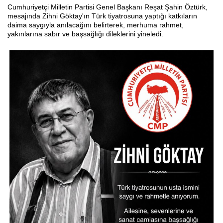
Cumhuriyetçi Milletin Partisi Genel Başkanı Reşat Şahin Öztürk,
mesajında Zihni Göktay'ın Türk tiyatrosuna yaptığı katkıların
daima saygıyla anılacağını belirterek, merhuma rahmet,
yakınlarına sabır ve başsağlığı dileklerini yineledi.