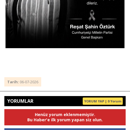
Tarih:
06-07-2026
YORUMLAR
YORUM YAP | 0 Yorum
Henüz yorum eklenmemiştir.
Bu Haber'e ilk yorum yapan siz olun.