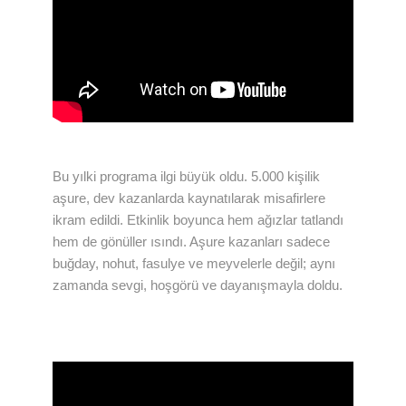
Bu yılki programa ilgi büyük oldu. 5.000 kişilik
aşure, dev kazanlarda kaynatılarak misafirlere
ikram edildi. Etkinlik boyunca hem ağızlar tatlandı
hem de gönüller ısındı. Aşure kazanları sadece
buğday, nohut, fasulye ve meyvelerle değil; aynı
zamanda sevgi, hoşgörü ve dayanışmayla doldu.