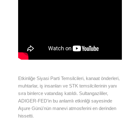
Etkinliğe Siyasi Parti Temsilcileri, kanaat önderleri,
muhtarlar, iş insanları ve STK temsilcilerinin yanı
sıra binlerce vatandaş katıldı. Sultangazililer,
ADIGER-FED’in bu anlamlı etkinliği sayesinde
Aşure Günü'nün manevi atmosferini en derinden
hissetti.