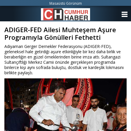
Masaüstü Görünüm
ANASAYFA
ADIGER-FED Ailesi Muhteşem Aşure
KATEGORİLER
Programıyla Gönülleri Fethetti
YAZARLAR
Adıyaman Gerger Dernekler Federasyonu (ADIGER-FED),
geleneksel hale getirdiği aşure etkinliğiyle bir kez daha birlik ve
ANKETLER
beraberliğin en güzel örneklerinden birine imza attı. Sultangazi
Sultançiftliği Merkez Camii önünde gerçekleşen programda
binlerce kişi aynı sofrada buluştu, dostluk ve kardeşlik lokmasını
FOTO GALERİ
birlikte paylaştı.
VİDEO GALERİ
KÜNYE
İLETİŞİM