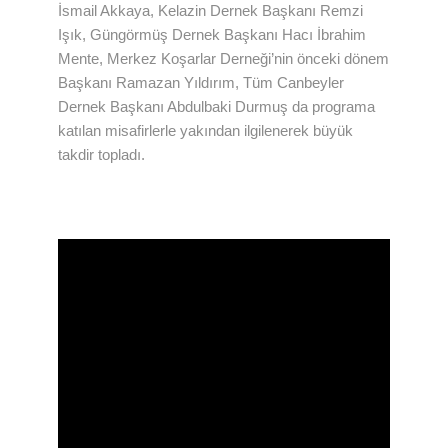
İsmail Akkaya, Kelazin Dernek Başkanı Remzi
Işık, Güngörmüş Dernek Başkanı Hacı İbrahim
Mente, Merkez Koşarlar Derneği’nin önceki dönem
Başkanı Ramazan Yıldırım, Tüm Canbeyler
Dernek Başkanı Abdulbaki Durmuş da programa
katılan misafirlerle yakından ilgilenerek büyük
takdir topladı.