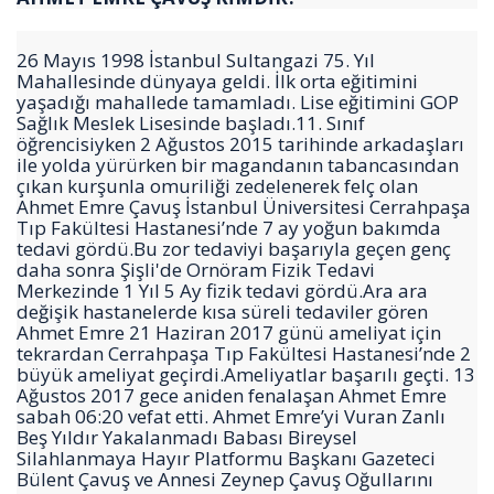
26 Mayıs 1998 İstanbul Sultangazi 75. Yıl
Mahallesinde dünyaya geldi. İlk orta eğitimini
Haberin Doğru Adresi.
yaşadığı mahallede tamamladı. Lise eğitimini GOP
Sağlık Meslek Lisesinde başladı.11. Sınıf
öğrencisiyken 2 Ağustos 2015 tarihinde arkadaşları
ile yolda yürürken bir magandanın tabancasından
çıkan kurşunla omuriliği zedelenerek felç olan
Ahmet Emre Çavuş İstanbul Üniversitesi Cerrahpaşa
Tıp Fakültesi Hastanesi’nde 7 ay yoğun bakımda
tedavi gördü.Bu zor tedaviyi başarıyla geçen genç
daha sonra Şişli'de Ornöram Fizik Tedavi
Merkezinde 1 Yıl 5 Ay fizik tedavi gördü.Ara ara
değişik hastanelerde kısa süreli tedaviler gören
Ahmet Emre 21 Haziran 2017 günü ameliyat için
tekrardan Cerrahpaşa Tıp Fakültesi Hastanesi’nde 2
büyük ameliyat geçirdi.Ameliyatlar başarılı geçti. 13
Ağustos 2017 gece aniden fenalaşan Ahmet Emre
sabah 06:20 vefat etti. Ahmet Emre’yi Vuran Zanlı
Beş Yıldır Yakalanmadı Babası Bireysel
Silahlanmaya Hayır Platformu Başkanı Gazeteci
Bülent Çavuş ve Annesi Zeynep Çavuş Oğullarını