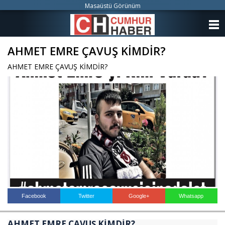
Masaüstü Görünüm
ANASAYFA
AHMET EMRE ÇAVUŞ KİMDİR?
KATEGORİLER
AHMET EMRE ÇAVUŞ KİMDİR?
YAZARLAR
ANKETLER
FOTO GALERİ
VİDEO GALERİ
KÜNYE
İLETİŞİM
Facebook
Twitter
Google+
Whatsapp
AHMET EMRE ÇAVUŞ KİMDİR?