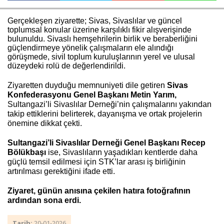
Gerçekleşen ziyarette; Sivas, Sivaslılar ve güncel
toplumsal konular üzerine karşılıklı fikir alışverişinde
Haberin Doğru Adresi.
bulunuldu. Sivaslı hemşehrilerin birlik ve beraberliğini
güçlendirmeye yönelik çalışmaların ele alındığı
görüşmede, sivil toplum kuruluşlarının yerel ve ulusal
düzeydeki rolü de değerlendirildi.
Ziyaretten duyduğu memnuniyeti dile getiren
Sivas
Konfederasyonu Genel Başkanı Metin Yarım,
Sultangazi’li Sivaslılar Derneği’nin çalışmalarını yakından
takip ettiklerini belirterek, dayanışma ve ortak projelerin
önemine dikkat çekti.
Sultangazi’li Sivaslılar Derneği Genel Başkanı Recep
Bölükbaşı
ise, Sivaslıların yaşadıkları kentlerde daha
güçlü temsil edilmesi için STK’lar arası iş birliğinin
artırılması gerektiğini ifade etti.
Ziyaret, günün anısına çekilen hatıra fotoğrafının
ardından sona erdi.
Tarih:
20-01-2026