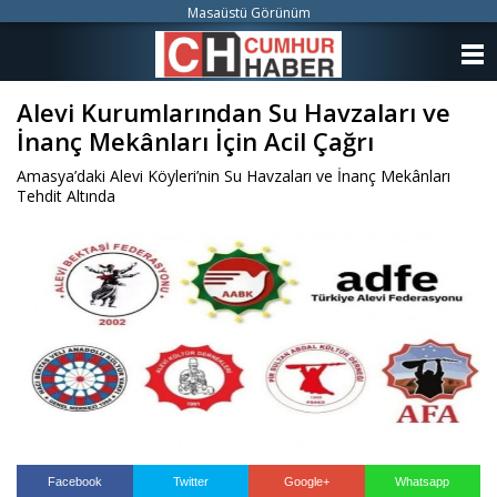
Masaüstü Görünüm
ANASAYFA
Alevi Kurumlarından Su Havzaları ve
KATEGORİLER
İnanç Mekânları İçin Acil Çağrı
YAZARLAR
Amasya’daki Alevi Köyleri’nin Su Havzaları ve İnanç Mekânları
Tehdit Altında
ANKETLER
FOTO GALERİ
VİDEO GALERİ
KÜNYE
İLETİŞİM
Facebook
Twitter
Google+
Whatsapp