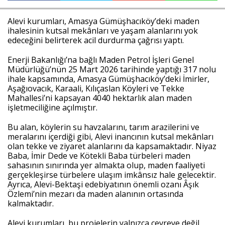
Alevi kurumları, Amasya Gümüşhacıköy’deki maden 
ihalesinin kutsal mekânları ve yaşam alanlarını yok 
Haberin Doğru Adresi.
edeceğini belirterek acil durdurma çağrısı yaptı.
Enerji Bakanlığı’na bağlı Maden Petrol İşleri Genel 
Müdürlüğü’nün 25 Mart 2026 tarihinde yaptığı 317 nolu 
ihale kapsamında, Amasya Gümüşhacıköy’deki İmirler, 
Aşağıovacık, Karaali, Kılıçaslan Köyleri ve Tekke 
Mahallesi’ni kapsayan 4040 hektarlık alan maden 
işletmeciliğine açılmıştır.
Bu alan, köylerin su havzalarını, tarım arazilerini ve 
meralarını içerdiği gibi, Alevi inancının kutsal mekânları 
olan tekke ve ziyaret alanlarını da kapsamaktadır. Niyaz 
Baba, İmir Dede ve Kötekli Baba türbeleri maden 
sahasının sınırında yer almakta olup, maden faaliyeti 
gerçekleşirse türbelere ulaşım imkânsız hale gelecektir. 
Ayrıca, Alevi-Bektaşi edebiyatının önemli ozanı Âşık 
Özlemi’nin mezarı da maden alanının ortasında 
kalmaktadır.
Alevi kurumları, bu projelerin yalnızca çevreye değil, 