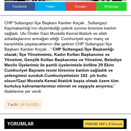
Facebook
Twitter
Google+
Whatsapp
Haberin Doğru Adresi.
CHP Sultangazi İlçe Başkanı Kanber Koçak , Sultangazi
Kaymakamlığı’nın düzenlediği çelenk sunma törenine katılım
sağladı. Ulu Önder Gazi Mustafa Kemal Atatürk ve silah
arkadaşlarının armağan ettiği Cumhuriyeti aynı inanç ve
kararlılıkla yaşatacaklarını dile getiren CHP Sultangazi İlçe
Başkanı Kanber Koçak , “
CHP Sultangazi İlçe Başkanlığı
olarak; İlçe Yönetimimiz, Kadın Kolları Başkanımız ve
Yönetimi, Gençlik Kolları Başkanımız ve Yönetimi, Belediye
Meclis Üyelerimiz ile partili üyelerimizle birlikte 29 Ekim
Cumhuriyet Bayramı resmi törenine katılım sağladık ve
çelengimizi sunduk.Cumhuriyetimizin 102. yılı kutlu
olsun!Gazi Mustafa Kemal Atatürk başta olmak üzere tüm
kurtuluş kahramanlarımızı minnet ve saygıyla anıyoruz.
”
ifadelerine yer verdi.
Tarih:
29-10-2025
YORUMLAR
YORUM YAP | 0 Yorum