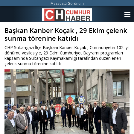
Masaüstü Görünüm
ANASAYFA
Başkan Kanber Koçak , 29 Ekim çelenk
KATEGORİLER
sunma törenine katıldı
YAZARLAR
CHP Sultangazi İlçe Başkanı Kanber Koçak , Cumhuriyetin 102. yıl
dönümü vesilesiyle, 29 Ekim Cumhuriyet Bayramı programları
ANKETLER
kapsamında Sultangazi Kaymakamlığı tarafından düzenlenen
çelenk sunma törenine katıldı.
FOTO GALERİ
VİDEO GALERİ
KÜNYE
İLETİŞİM