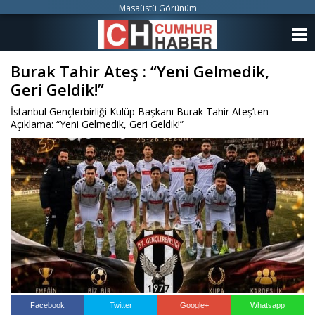
Masaüstü Görünüm
ANASAYFA
Burak Tahir Ateş : “Yeni Gelmedik,
KATEGORİLER
Geri Geldik!”
YAZARLAR
İstanbul Gençlerbirliği Kulüp Başkanı Burak Tahir Ateş’ten
Açıklama: “Yeni Gelmedik, Geri Geldik!”
ANKETLER
FOTO GALERİ
VİDEO GALERİ
KÜNYE
İLETİŞİM
Facebook
Twitter
Google+
Whatsapp