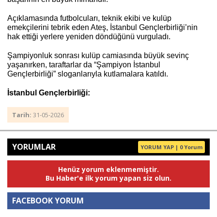
Açıklamasında futbolcuları, teknik ekibi ve kulüp
emekçilerini tebrik eden Ateş, İstanbul Gençlerbirliği’nin
hak ettiği yerlere yeniden döndüğünü vurguladı.
Şampiyonluk sonrası kulüp camiasında büyük sevinç
yaşanırken, taraftarlar da “Şampiyon İstanbul
Gençlerbirliği” sloganlarıyla kutlamalara katıldı.
İstanbul Gençlerbirliği:
Tarih:
31-05-2026
YORUMLAR
YORUM YAP | 0 Yorum
Henüz yorum eklenmemiştir.
Bu Haber'e ilk yorum yapan siz olun.
FACEBOOK YORUM