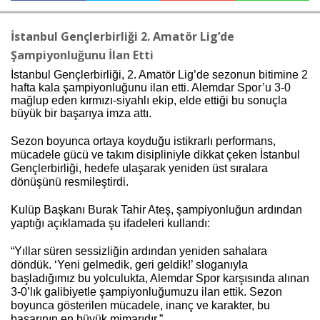
İstanbul Gençlerbirliği 2. Amatör Lig’de
Haberin Doğru Adresi.
Şampiyonluğunu İlan Etti
İstanbul Gençlerbirliği, 2. Amatör Lig’de sezonun bitimine 2
hafta kala şampiyonluğunu ilan etti. Alemdar Spor’u 3-0
mağlup eden kırmızı-siyahlı ekip, elde ettiği bu sonuçla
büyük bir başarıya imza attı.
Sezon boyunca ortaya koyduğu istikrarlı performans,
mücadele gücü ve takım disipliniyle dikkat çeken İstanbul
Gençlerbirliği, hedefe ulaşarak yeniden üst sıralara
dönüşünü resmileştirdi.
Kulüp Başkanı Burak Tahir Ateş, şampiyonluğun ardından
yaptığı açıklamada şu ifadeleri kullandı:
“Yıllar süren sessizliğin ardından yeniden sahalara
döndük. ‘Yeni gelmedik, geri geldik!’ sloganıyla
başladığımız bu yolculukta, Alemdar Spor karşısında alınan
3-0’lık galibiyetle şampiyonluğumuzu ilan ettik. Sezon
boyunca gösterilen mücadele, inanç ve karakter, bu
başarının en büyük mimarıdır.”