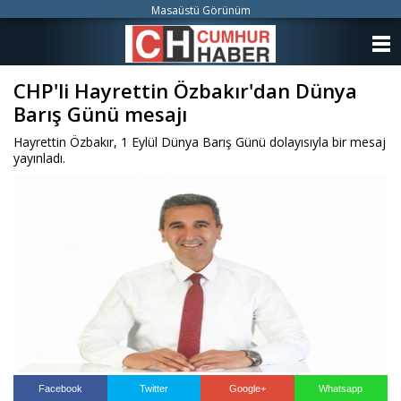
Masaüstü Görünüm
ANASAYFA
CHP'li Hayrettin Özbakır'dan Dünya
KATEGORİLER
Barış Günü mesajı
YAZARLAR
Hayrettin Özbakır, 1 Eylül Dünya Barış Günü dolayısıyla bir mesaj
yayınladı.
ANKETLER
FOTO GALERİ
VİDEO GALERİ
KÜNYE
İLETİŞİM
Facebook
Twitter
Google+
Whatsapp