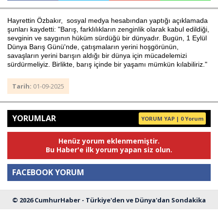
Hayrettin Özbakır, sosyal medya hesabından yaptığı açıklamada
şunları kaydetti: "Barış, farklılıkların zenginlik olarak kabul edildiği,
Haberin Doğru Adresi.
sevginin ve saygının hüküm sürdüğü bir dünyadır. Bugün, 1 Eylül
Dünya Barış Günü'nde, çatışmaların yerini hoşgörünün,
savaşların yerini barışın aldığı bir dünya için mücadelemizi
sürdürmeliyiz. Birlikte, barış içinde bir yaşamı mümkün kılabiliriz."
Tarih:
01-09-2025
YORUMLAR
YORUM YAP | 0 Yorum
Henüz yorum eklenmemiştir.
Bu Haber'e ilk yorum yapan siz olun.
FACEBOOK YORUM
© 2026 CumhurHaber - Türkiye'den ve Dünya'dan Sondakika
Yorum