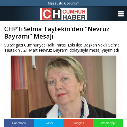
Masaüstü Görünüm
ANASAYFA
CHP'li Selma Taştekin'den “Nevruz
KATEGORİLER
Bayramı” Mesajı
YAZARLAR
Sultangazi Cumhuriyet Halk Partisi Eski İlçe Başkan Vekili Selma
Taştekin , 21 Mart Nevruz Bayramı dolayısıyla mesaj yayımladı.
ANKETLER
FOTO GALERİ
VİDEO GALERİ
KÜNYE
İLETİŞİM
Facebook
Twitter
Google+
Whatsapp