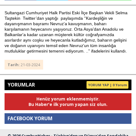
Sultangazi Cumhuriyet Halk Partisi Eski İlçe Başkan Vekili Selma
Taştekin Twitter’dan yaptığı paylaşımda ''Kardeşliğin ve
Haberin Doğru Adresi.
dayanışmanın bayramı Nevruz'a kavuşmanın, baharı
karşılamanın heyecanını yaşıyoruz. Orta Asya'dan Anadolu ve
Balkanlar'a kadar uzanan müşterek kültür coğrafyamızda
asırlardır aynı coşku ve heyecanla kutladığımız, baharın gelişini
ve doğanın uyanışını temsil eden Nevruz'un tüm insanlığa
mutluluklar getirmesini temenni ediyorum. .." ifadelerini kullandı.
Tarih:
21-03-2024
YORUMLAR
YORUM YAP | 0 Yorum
Henüz yorum eklenmemiştir.
Bu Haber'e ilk yorum yapan siz olun.
FACEBOOK YORUM
© 2026 CumhurHaber - Türkiye'den ve Dünya'dan Sondakika