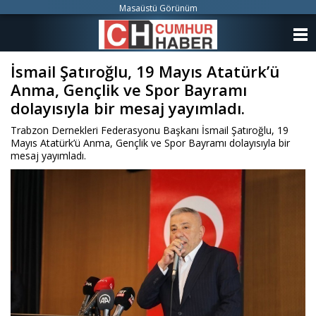
Masaüstü Görünüm
ANASAYFA
İsmail Şatıroğlu, 19 Mayıs Atatürk’ü
KATEGORİLER
Anma, Gençlik ve Spor Bayramı
YAZARLAR
dolayısıyla bir mesaj yayımladı.
Trabzon Dernekleri Federasyonu Başkanı İsmail Şatıroğlu, 19
ANKETLER
Mayıs Atatürk’ü Anma, Gençlik ve Spor Bayramı dolayısıyla bir
mesaj yayımladı.
FOTO GALERİ
VİDEO GALERİ
KÜNYE
İLETİŞİM