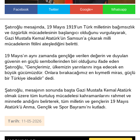
Facebook
Twitter
Google+
Whatsapp
Haberin Doğru Adresi.
Şatıroğlu mesajında, 19 Mayıs 1919’un Türk milletinin bağımsızlık
ve özgürlük mücadelesinin başlangıcı olduğunu vurgulayarak,
Gazi Mustafa Kemal Atatürk’ün Samsun’a çıkarak milli
mücadelenin fitilini ateşlediğini belirtti.
19 Mayıs’ın aynı zamanda gençliğe verilen değerin ve duyulan
güvenin en güçlü sembollerinden biri olduğunu ifade eden
Şatıroğlu, “Gençlerimiz, ülkemizin yarınlarını inşa edecek en
büyük gücümüzdür. Onlara bırakacağımız en kıymetli miras, güçlü
bir Türkiye idealidir” dedi.
Şatıroğlu, mesajının sonunda başta Gazi Mustafa Kemal Atatürk
olmak üzere tüm kurtuluş mücadelesi kahramanlarını rahmet ve
minnetle andığını belirterek, tüm milletin ve gençlerin 19 Mayıs
Atatürk’ü Anma, Gençlik ve Spor Bayramı’nı kutladı.
Tarih:
11-05-2026