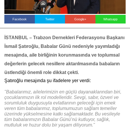
Facebook
Twitter
Google+
Whatsapp
Haberin Doğru Adresi.
İSTANBUL – Trabzon Dernekleri Federasyonu Başkanı
İsmail Şatıroğlu, Babalar Günü nedeniyle yayımladığı
mesajında, aile birliğinin korunmasında ve toplumsal
değerlerin gelecek nesillere aktarılmasında babaların
üstlendiği önemli role dikkat çekti.
Şatıroğlu mesajında şu ifadelere yer verdi:
"Babalarımız, ailelerimizin en güçlü dayanaklarından biri,
çocuklarımızın ilk rol modelleridir. Sevgi, sabır, özveri ve
sorumluluk duygusuyla evlatlarının geleceği için emek
veren tüm babalarımız, toplumumuzun sağlam temeller
üzerinde yükselmesine katkı sağlamaktadır. Bu vesileyle
tüm babalarımızın Babalar Günü’nü kutluyor, sağlık,
mutluluk ve huzur dolu bir yaşam diliyorum."