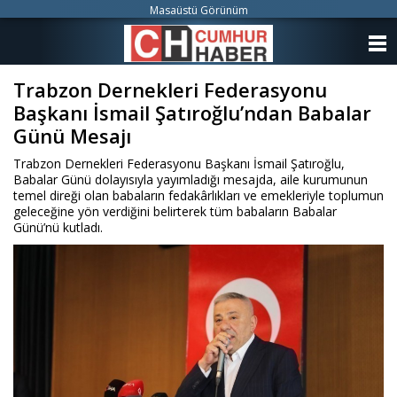
Masaüstü Görünüm
ANASAYFA
Trabzon Dernekleri Federasyonu
KATEGORİLER
Başkanı İsmail Şatıroğlu’ndan Babalar
YAZARLAR
Günü Mesajı
Trabzon Dernekleri Federasyonu Başkanı İsmail Şatıroğlu,
ANKETLER
Babalar Günü dolayısıyla yayımladığı mesajda, aile kurumunun
temel direği olan babaların fedakârlıkları ve emekleriyle toplumun
geleceğine yön verdiğini belirterek tüm babaların Babalar
FOTO GALERİ
Günü’nü kutladı.
VİDEO GALERİ
KÜNYE
İLETİŞİM