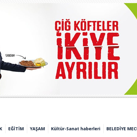
K
EĞİTİM
YAŞAM
Kültür-Sanat haberleri
BELEDİYE MEC