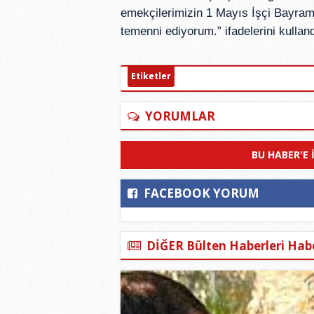
emekçilerimizin 1 Mayıs İşçi Bayramı
temenni ediyorum.” ifadelerini kullan
Etiketler
YORUMLAR
BU HABER'E 
FACEBOOK YORUM
DİĞER Bülten Haberleri Habe