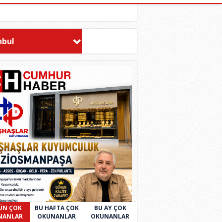
nbul
ÜN ÇOK
BU HAFTA ÇOK
BU AY ÇOK
NANLAR
OKUNANLAR
OKUNANLAR