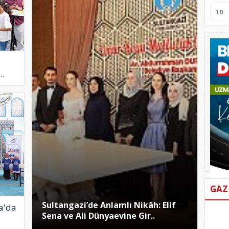
10
..
GAZ
Sultangazi’de Anlamlı Nikâh: Elif
a'da
Sena ve Ali Dünyaevine Gir..