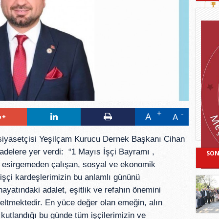
A
A
 siyasetçisi Yeşilçam Kurucu Dernek Başkanı Cihan
fadelere yer verdi: “1 Mayıs İşçi Bayramı ,
SON
ni esirgemeden çalışan, sosyal ve ekonomik
işçi kardeşlerimizin bu anlamlı gününü
ayatındaki adalet, eşitlik ve refahın önemini
eltmektedir. En yüce değer olan emeğin, alın
kutlandığı bu günde tüm işçilerimizin ve