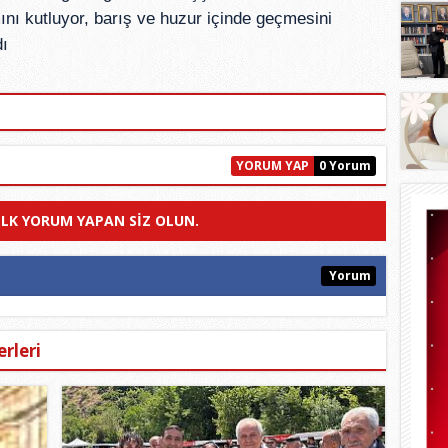
nı kutluyor, barış ve huzur içinde geçmesini
dı
YORUM YAP
0 Yorum
ILK YORUM YAPAN SIZ OLUN.
Yorum
rleri