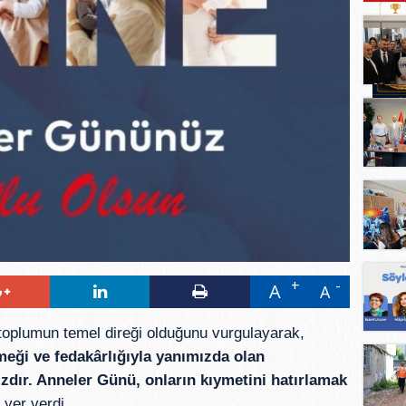
A
A
toplumun temel direği olduğunu vurgulayarak,
meği ve fedakârlığıyla yanımızda olan
ızdır. Anneler Günü, onların kıymetini hatırlamak
e yer verdi.