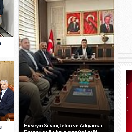
n
Hüseyin Sevinçtekin ve Adıyaman
u
Dernekler Federasyonu'ndan M..