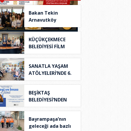
Bakan Tekin
Arnavutköy
Belediyesi’n..
KÜÇÜKÇEKMECE
BELEDİYESİ FİLM
OFİSİ'..
SANATLA YAŞAM
ATÖLYELERİ’NDE 6.
DÖN..
BEŞİKTAŞ
BELEDİYESİ’NDEN
DÜNYA KİTA..
Bayrampaşa’nın
geleceği ada bazlı