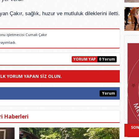
n Çakır, sağlık, huzur ve mutluluk dileklerini iletti.
nu işletmecisi Cumali Çakır
yayımladı.
YORUM YAP
0 Yorum
ILK YORUM YAPAN SIZ OLUN.
Yorum
i Haberleri
SON