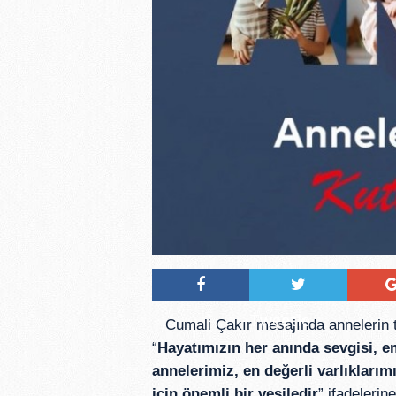
Tweetle
Cumali Çakır mesajında annelerin 
“
Hayatımızın her anında sevgisi, e
annelerimiz, en değerli varlıklarım
için önemli bir vesiledir
” ifadelerin