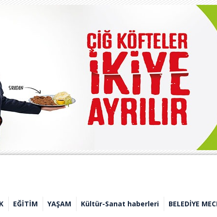
K
EĞİTİM
YAŞAM
Kültür-Sanat haberleri
BELEDİYE MEC