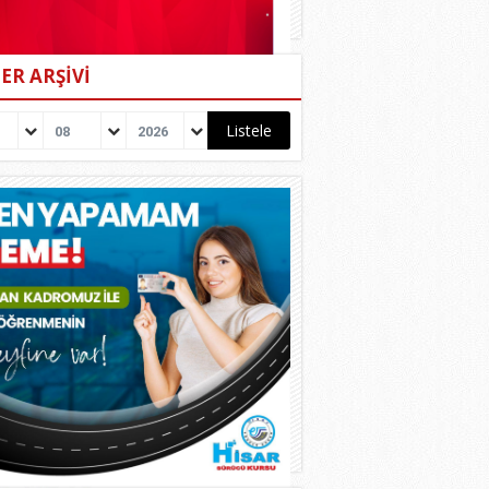
ER ARŞİVİ
08
2026