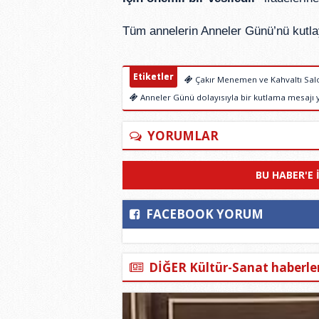
Tüm annelerin Anneler Günü’nü kutlaya
Etiketler
Çakır Menemen ve Kahvaltı Salo
Anneler Günü dolayısıyla bir kutlama mesajı 
YORUMLAR
BU HABER'E 
FACEBOOK YORUM
DİĞER Kültür-Sanat haberler