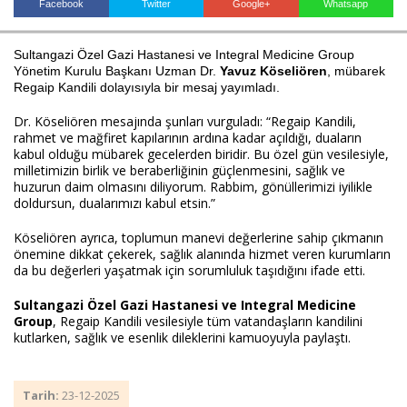
Facebook
Twitter
Google+
Whatsapp
Sultangazi Özel Gazi Hastanesi ve Integral Medicine Group
Haberin Doğru Adresi.
Yönetim Kurulu Başkanı Uzman Dr.
Yavuz Köseliören
, mübarek
Regaip Kandili dolayısıyla bir mesaj yayımladı.
Dr. Köseliören mesajında şunları vurguladı: “Regaip Kandili,
rahmet ve mağfiret kapılarının ardına kadar açıldığı, duaların
kabul olduğu mübarek gecelerden biridir. Bu özel gün vesilesiyle,
milletimizin birlik ve beraberliğinin güçlenmesini, sağlık ve
huzurun daim olmasını diliyorum. Rabbim, gönüllerimizi iyilikle
doldursun, dualarımızı kabul etsin.”
Köseliören ayrıca, toplumun manevi değerlerine sahip çıkmanın
önemine dikkat çekerek, sağlık alanında hizmet veren kurumların
da bu değerleri yaşatmak için sorumluluk taşıdığını ifade etti.
Sultangazi Özel Gazi Hastanesi ve Integral Medicine
Group
, Regaip Kandili vesilesiyle tüm vatandaşların kandilini
kutlarken, sağlık ve esenlik dileklerini kamuoyuyla paylaştı.
Tarih:
23-12-2025