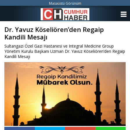
Masaüstü Görünüm
ANASAYFA
Dr. Yavuz Köseliören’den Regaip
KATEGORİLER
Kandili Mesajı
YAZARLAR
Sultangazi Özel Gazi Hastanesi ve Integral Medicine Group
Yönetim Kurulu Başkanı Uzman Dr. Yavuz Köseliören’den Regaip
ANKETLER
Kandili Mesajı
FOTO GALERİ
VİDEO GALERİ
KÜNYE
İLETİŞİM