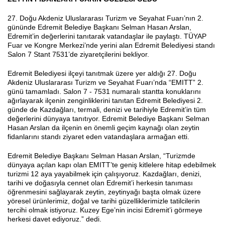
27. Doğu Akdeniz Uluslararası Turizm ve Seyahat Fuarı’nın 2.
gününde Edremit Belediye Başkanı Selman Hasan Arslan,
Edremit’in değerlerini tanıtarak vatandaşlar ile paylaştı. TÜYAP
Haberin Doğru Adresi.
Fuar ve Kongre Merkezi’nde yerini alan Edremit Belediyesi standı
Salon 7 Stant 7531’de ziyaretçilerini bekliyor.
Edremit Belediyesi ilçeyi tanıtmak üzere yer aldığı 27. Doğu
Akdeniz Uluslararası Turizm ve Seyahat Fuarı’nda “EMITT” 2.
günü tamamladı. Salon 7 - 7531 numaralı stantta konuklarını
ağırlayarak ilçenin zenginliklerini tanıtan Edremit Belediyesi 2.
günde de Kazdağları, termali, denizi ve tarihiyle Edremit’in tüm
değerlerini dünyaya tanıtıyor. Edremit Belediye Başkanı Selman
Hasan Arslan da ilçenin en önemli geçim kaynağı olan zeytin
fidanlarını standı ziyaret eden vatandaşlara armağan etti.
Edremit Belediye Başkanı Selman Hasan Arslan, “Turizmde
dünyaya açılan kapı olan EMITT’te geniş kitlelere hitap edebilmek
turizmi 12 aya yayabilmek için çalışıyoruz. Kazdağları, denizi,
tarihi ve doğasıyla cennet olan Edremit’i herkesin tanıması
öğrenmesini sağlayarak zeytin, zeytinyağı başta olmak üzere
yöresel ürünlerimiz, doğal ve tarihi güzelliklerimizle tatilcilerin
tercihi olmak istiyoruz. Kuzey Ege’nin incisi Edremit’i görmeye
herkesi davet ediyoruz.” dedi.