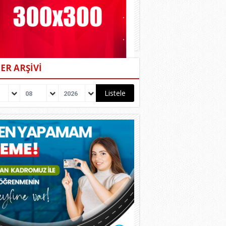
ER ARŞİVİ
08
2026