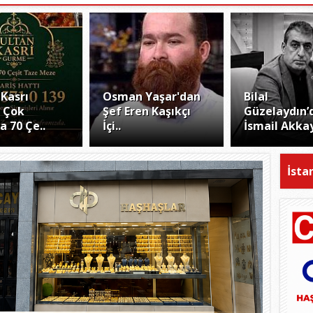
 Kasrı
Osman Yaşar'dan
Bilal
 Çok
Şef Eren Kaşıkçı
Güzelaydın’
a 70 Çe..
İçi..
İsmail Akkay
İsta