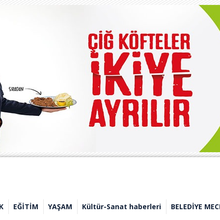
K
EĞİTİM
YAŞAM
Kültür-Sanat haberleri
BELEDİYE MEC