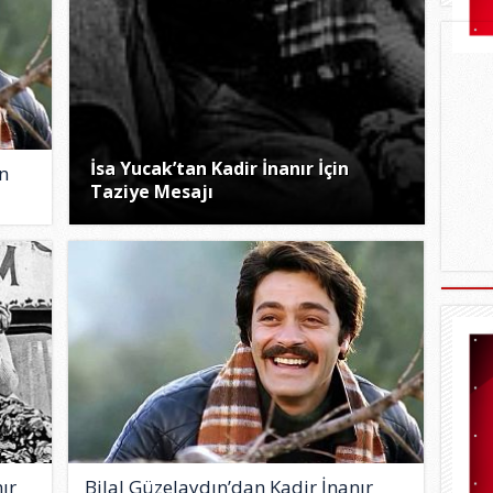
İsa Yucak’tan Kadir İnanır İçin
n
Taziye Mesajı
ır
Bilal Güzelaydın’dan Kadir İnanır