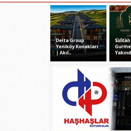
Delta Group
Sultan
Yeniköy Konakları
Gurme
| Akıl..
Yakınd