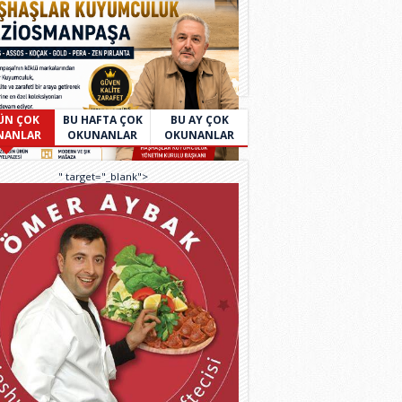
ÜN ÇOK
BU HAFTA ÇOK
BU AY ÇOK
NANLAR
OKUNANLAR
OKUNANLAR
" target="_blank">