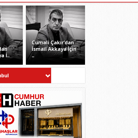
Cumali Çakır’dan
dan
İsmail Akkaya İçin
a İ..
..
nbul