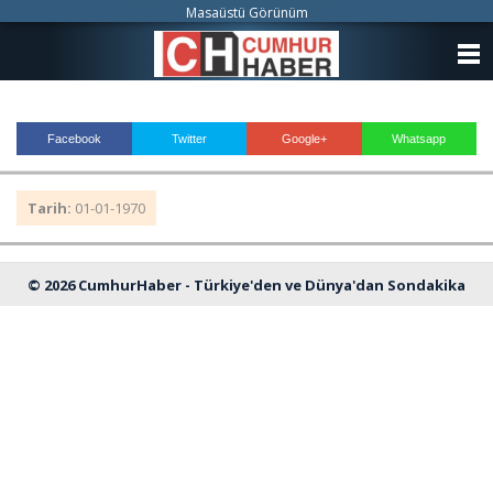
Masaüstü Görünüm
ANASAYFA
KATEGORİLER
Facebook
Twitter
Google+
Whatsapp
YAZARLAR
Tarih:
01-01-1970
ANKETLER
FOTO GALERİ
© 2026 CumhurHaber - Türkiye'den ve Dünya'dan Sondakika
VİDEO GALERİ
Haberleri
KÜNYE
İLETİŞİM