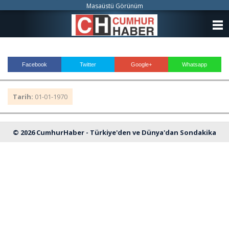
Masaüstü Görünüm
ANASAYFA
KATEGORİLER
Facebook
Twitter
Google+
Whatsapp
YAZARLAR
Tarih:
01-01-1970
ANKETLER
FOTO GALERİ
© 2026 CumhurHaber - Türkiye'den ve Dünya'dan Sondakika
VİDEO GALERİ
Haberleri
KÜNYE
İLETİŞİM