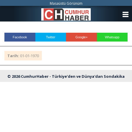
Masaüstü Görünüm
ANASAYFA
KATEGORİLER
Facebook
Twitter
Google+
Whatsapp
YAZARLAR
Tarih:
01-01-1970
ANKETLER
FOTO GALERİ
© 2026 CumhurHaber - Türkiye'den ve Dünya'dan Sondakika
VİDEO GALERİ
Haberleri
KÜNYE
İLETİŞİM