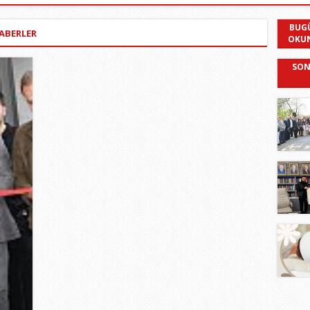
BUG
HABERLER
OKU
SON