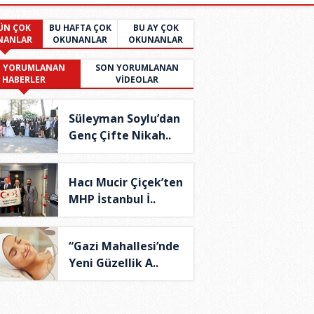
ÜN ÇOK
BU HAFTA ÇOK
BU AY ÇOK
NANLAR
OKUNANLAR
OKUNANLAR
 YORUMLANAN
SON YORUMLANAN
HABERLER
VİDEOLAR
Süleyman Soylu’dan
Genç Çifte Nikah..
Hacı Mucir Çiçek’ten
MHP İstanbul İ..
“Gazi Mahallesi’nde
Yeni Güzellik A..