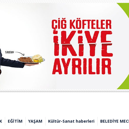
K
EĞİTİM
YAŞAM
Kültür-Sanat haberleri
BELEDİYE MEC