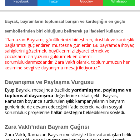
Facebook
Twitter
Google+
Whatsapp
Bayrak, bayramların toplumsal barışın ve kardeşliğin en güçlü
Haberin Doğru Adresi.
sembollerinden biri olduğunu belirterek şu ifadeleri kullandı:
“Ramazan Bayramı, gönüllerimizi birleştiren, dostluk ve kardeşlik
bağlarımızı güçlendiren müstesna günlerdir. Bu bayramda ihtiyaç
sahiplerini gözetmek, büyüklerimizi ziyaret etmek ve
çocuklarımızın yüzünü güldürmek en önemli
sorumluluklarımızdandır. Zara Vakfı olarak, toplumumuzun her
kesimine sevgi ve dayanışma mesajı iletiyoruz.”
Dayanışma ve Paylaşma Vurgusu
Eyüp Bayrak, mesajında özellikle
yardımlaşma, paylaşma ve
toplumsal dayanışma
değerlerine dikkat çekti. Bayrak,
Ramazan boyunca sürdürülen iyilik kampanyalarının bayram
günlerinde de devam edeceğini ifade ederek, vakfın sosyal
sorumluluk projelerine halkın desteğini beklediklerini söyledi.
Zara Vakfı’ndan Bayram Çağrısı
Zara Vakfı, Ramazan Bayramı vesilesiyle tüm vatandaşları birlik