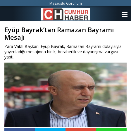
Masaüstü Görünüm
ANASAYFA
Eyüp Bayrak’tan Ramazan Bayramı
KATEGORİLER
Mesajı
YAZARLAR
Zara Vakfı Başkanı Eyüp Bayrak, Ramazan Bayramı dolayısıyla
yayımladığı mesajında birlik, beraberlik ve dayanışma vurgusu
ANKETLER
yaptı.
FOTO GALERİ
VİDEO GALERİ
KÜNYE
İLETİŞİM