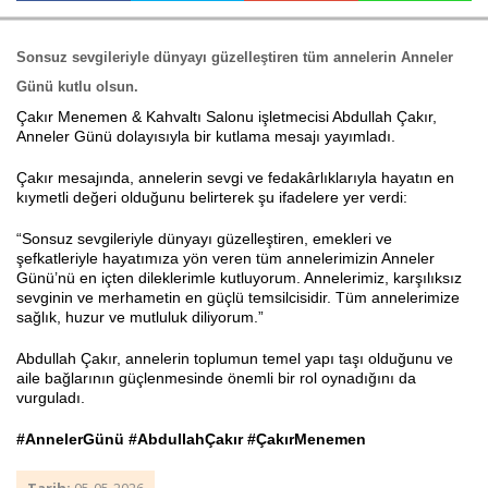
Sonsuz sevgileriyle dünyayı güzelleştiren tüm annelerin Anneler
Haberin Doğru Adresi.
Günü kutlu olsun.
Çakır Menemen & Kahvaltı Salonu işletmecisi Abdullah Çakır,
Anneler Günü dolayısıyla bir kutlama mesajı yayımladı.
Çakır mesajında, annelerin sevgi ve fedakârlıklarıyla hayatın en
kıymetli değeri olduğunu belirterek şu ifadelere yer verdi:
“Sonsuz sevgileriyle dünyayı güzelleştiren, emekleri ve
şefkatleriyle hayatımıza yön veren tüm annelerimizin Anneler
Günü’nü en içten dileklerimle kutluyorum. Annelerimiz, karşılıksız
sevginin ve merhametin en güçlü temsilcisidir. Tüm annelerimize
sağlık, huzur ve mutluluk diliyorum.”
Abdullah Çakır, annelerin toplumun temel yapı taşı olduğunu ve
aile bağlarının güçlenmesinde önemli bir rol oynadığını da
vurguladı.
#AnnelerGünü #AbdullahÇakır #ÇakırMenemen