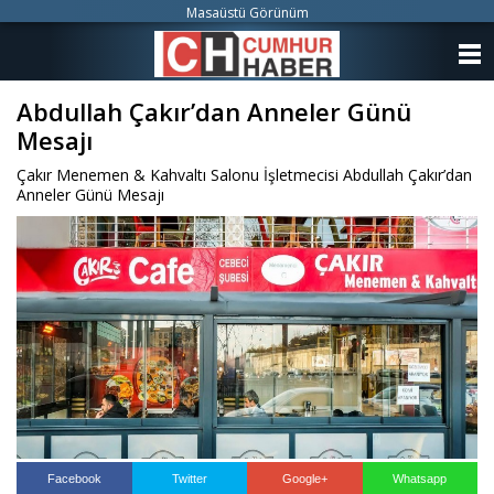
Masaüstü Görünüm
ANASAYFA
Abdullah Çakır’dan Anneler Günü
KATEGORİLER
Mesajı
YAZARLAR
Çakır Menemen & Kahvaltı Salonu İşletmecisi Abdullah Çakır’dan
Anneler Günü Mesajı
ANKETLER
FOTO GALERİ
VİDEO GALERİ
KÜNYE
İLETİŞİM
Facebook
Twitter
Google+
Whatsapp