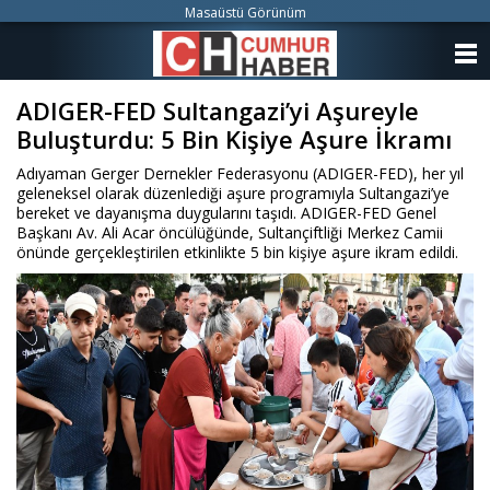
Masaüstü Görünüm
ANASAYFA
ADIGER-FED Sultangazi’yi Aşureyle
KATEGORİLER
Buluşturdu: 5 Bin Kişiye Aşure İkramı
YAZARLAR
Adıyaman Gerger Dernekler Federasyonu (ADIGER-FED), her yıl
geleneksel olarak düzenlediği aşure programıyla Sultangazi’ye
ANKETLER
bereket ve dayanışma duygularını taşıdı. ADIGER-FED Genel
Başkanı Av. Ali Acar öncülüğünde, Sultançiftliği Merkez Camii
önünde gerçekleştirilen etkinlikte 5 bin kişiye aşure ikram edildi.
FOTO GALERİ
VİDEO GALERİ
KÜNYE
İLETİŞİM