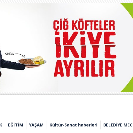
K
EĞİTİM
YAŞAM
Kültür-Sanat haberleri
BELEDİYE MEC