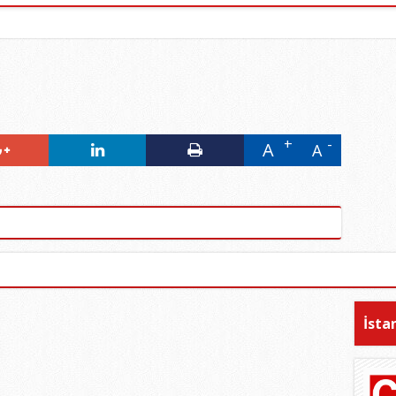
A
A
İsta