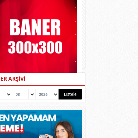
ER ARŞİVİ
08
2026