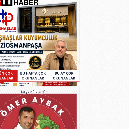
ÜN ÇOK
BU HAFTA ÇOK
BU AY ÇOK
NANLAR
OKUNANLAR
OKUNANLAR
" target="_blank">