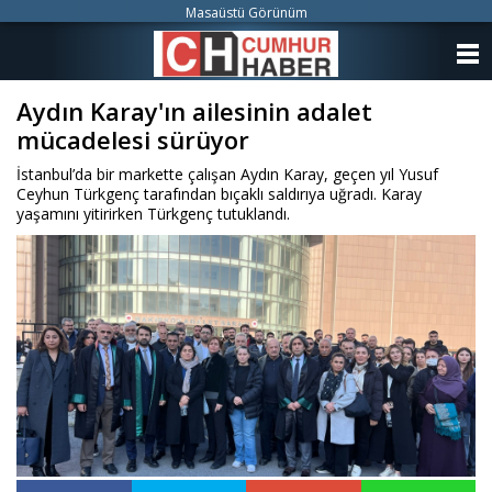
Masaüstü Görünüm
ANASAYFA
Aydın Karay'ın ailesinin adalet
KATEGORİLER
mücadelesi sürüyor
YAZARLAR
İstanbul’da bir markette çalışan Aydın Karay, geçen yıl Yusuf
Ceyhun Türkgenç tarafından bıçaklı saldırıya uğradı. Karay
ANKETLER
yaşamını yitirirken Türkgenç tutuklandı.
FOTO GALERİ
VİDEO GALERİ
KÜNYE
İLETİŞİM