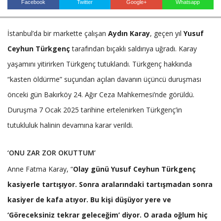
Facebook
Twitter
Google+
Whatsapp
İstanbul’da bir markette çalışan
Aydın Karay
, geçen yıl
Yusuf
Haberin Doğru Adresi.
Ceyhun Türkgenç
tarafından bıçaklı saldırıya uğradı. Karay
yaşamını yitirirken Türkgenç tutuklandı. Türkgenç hakkında
“kasten öldürme” suçundan açılan davanın üçüncü duruşması
önceki gün Bakırköy 24. Ağır Ceza Mahkemesi’nde görüldü.
Duruşma 7 Ocak 2025 tarihine ertelenirken Türkgenç’in
tutukluluk halinin devamına karar verildi.
‘ONU ZAR ZOR OKUTTUM’
Anne Fatma Karay, “
Olay günü Yusuf Ceyhun Türkgenç
kasiyerle tartışıyor. Sonra aralarındaki tartışmadan sonra
kasiyer de kafa atıyor. Bu kişi düşüyor yere ve
‘Göreceksiniz tekrar geleceğim’ diyor. O arada oğlum hiç