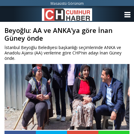
Masaüstü Görünüm
ANASAYFA
Beyoğlu: AA ve ANKA’ya göre İnan
KATEGORİLER
Güney önde
YAZARLAR
İstanbul Beyoğlu Belediyesi başkanlığı seçimlerinde ANKA ve
Anadolu Ajansı (AA) verilerine göre CHP’nin adayı İnan Güney
ANKETLER
önde.
FOTO GALERİ
VİDEO GALERİ
KÜNYE
İLETİŞİM