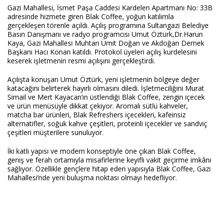
Gazi Mahallesi, İsmet Paşa Caddesi Kardelen Apartmanı No: 33B 
adresinde hizmete giren Blak Coffee, yoğun katılımla 
gerçekleşen törenle açıldı. Açılış programına Sultangazi Belediye 
Basın Danışmanı ve radyo programcısı Umut Öztürk,Dr.Harun 
Haberin Doğru Adresi.
Kaya, Gazi Mahallesi Muhtarı Ümit Doğan ve Akdoğan Dernek 
Başkanı Hacı Konan katıldı. Protokol üyeleri açılış kurdelesini 
keserek işletmenin resmi açılışını gerçekleştirdi.
Açılışta konuşan Umut Öztürk, yeni işletmenin bölgeye değer 
katacağını belirterek hayırlı olmasını diledi. İşletmeciliğini Murat 
Simail ve Mert Kayacan’ın üstlendiği Blak Coffee, zengin içecek 
ve ürün menüsüyle dikkat çekiyor. Aromalı sütlü kahveler, 
matcha bar ürünleri, Blak Refreshers içecekleri, kafeinsiz 
alternatifler, soğuk kahve çeşitleri, proteinli içecekler ve sandviç 
çeşitleri müşterilere sunuluyor.
İki katlı yapısı ve modern konseptiyle öne çıkan Blak Coffee, 
geniş ve ferah ortamıyla misafirlerine keyifli vakit geçirme imkânı 
sağlıyor. Özellikle gençlere hitap eden yapısıyla Blak Coffee, Gazi 
Mahallesi’nde yeni buluşma noktası olmayı hedefliyor.