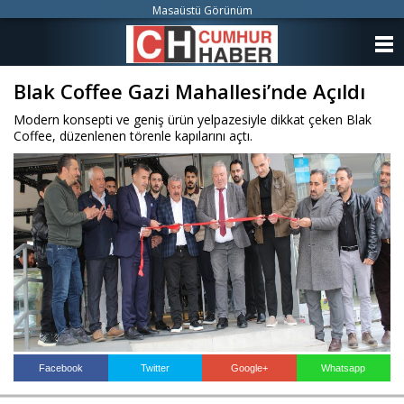
Masaüstü Görünüm
ANASAYFA
Blak Coffee Gazi Mahallesi’nde Açıldı
KATEGORİLER
Modern konsepti ve geniş ürün yelpazesiyle dikkat çeken Blak
YAZARLAR
Coffee, düzenlenen törenle kapılarını açtı.
ANKETLER
FOTO GALERİ
VİDEO GALERİ
KÜNYE
İLETİŞİM
Facebook
Twitter
Google+
Whatsapp