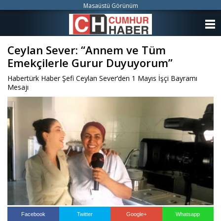
Masaüstü Görünüm
ANASAYFA
Ceylan Sever: “Annem ve Tüm
KATEGORİLER
Emekçilerle Gurur Duyuyorum”
YAZARLAR
Habertürk Haber Şefi Ceylan Sever’den 1 Mayıs İşçi Bayramı
Mesajı
ANKETLER
FOTO GALERİ
VİDEO GALERİ
KÜNYE
İLETİŞİM
Facebook
Twitter
Google+
Whatsapp