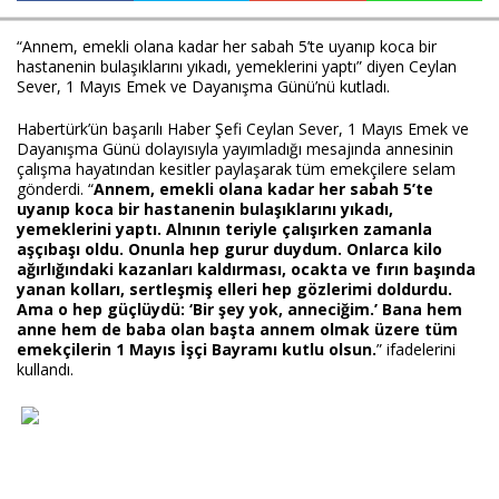
“Annem, emekli olana kadar her sabah 5’te uyanıp koca bir 
hastanenin bulaşıklarını yıkadı, yemeklerini yaptı” diyen Ceylan 
Haberin Doğru Adresi.
Sever, 1 Mayıs Emek ve Dayanışma Günü’nü kutladı.
Habertürk’ün başarılı Haber Şefi Ceylan Sever, 1 Mayıs Emek ve 
Dayanışma Günü dolayısıyla yayımladığı mesajında annesinin 
çalışma hayatından kesitler paylaşarak tüm emekçilere selam 
gönderdi. “
Annem, emekli olana kadar her sabah 5’te 
uyanıp koca bir hastanenin bulaşıklarını yıkadı, 
yemeklerini yaptı. Alnının teriyle çalışırken zamanla 
aşçıbaşı oldu. Onunla hep gurur duydum. Onlarca kilo 
ağırlığındaki kazanları kaldırması, ocakta ve fırın başında 
yanan kolları, sertleşmiş elleri hep gözlerimi doldurdu. 
Ama o hep güçlüydü: ‘Bir şey yok, anneciğim.’ Bana hem 
anne hem de baba olan başta annem olmak üzere tüm 
emekçilerin 1 Mayıs İşçi Bayramı kutlu olsun.
” ifadelerini 
kullandı.