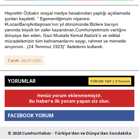
Hayrettin Özbakır sosyal medya hesabından yaptığı açıklamada
şunları kaydetti: '' Egemenliğimizin nişanesi
Haberin Doğru Adresi.
#LozanBarışAntlaşması'nın yıl dönümünde;Bizlere barışın
yanında büyük bir zafer kazandıran,Cumhuriyetimizin varlığını
dünyaya ilan eden, Gazi Mustafa Kemal Atatürk’ü ve istiklal
mücadelemizin tüm kahramanlarını saygı, rahmet ve minnetle
anıyorum.. (24 Temmuz 1923)” ifadelerini kullandı.
Tarih:
26-07-2025
YORUMLAR
YORUM YAP | 0 Yorum
Henüz yorum eklenmemiştir.
Bu Haber'e ilk yorum yapan siz olun.
FACEBOOK YORUM
© 2026 CumhurHaber - Türkiye'den ve Dünya'dan Sondakika
Yorum