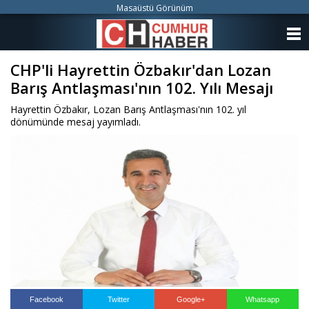
Masaüstü Görünüm
ANASAYFA
CHP'li Hayrettin Özbakır'dan Lozan
KATEGORİLER
Barış Antlaşması'nın 102. Yılı Mesajı
YAZARLAR
Hayrettin Özbakır, Lozan Barış Antlaşması'nın 102. yıl
dönümünde mesaj yayımladı.
ANKETLER
FOTO GALERİ
VİDEO GALERİ
KÜNYE
İLETİŞİM
Facebook
Twitter
Google+
Whatsapp