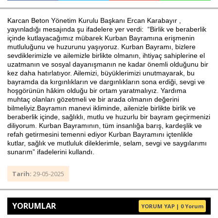
Karcan Beton Yönetim Kurulu Başkanı Ercan Karabayır ,
yayınladığı mesajında şu ifadelere yer verdi: “Birlik ve beraberlik
Haberin Doğru Adresi.
içinde kutlayacağımız mübarek Kurban Bayramına erişmenin
mutluluğunu ve huzurunu yaşıyoruz. Kurban Bayramı, bizlere
sevdiklerimizle ve ailemizle birlikte olmanın, ihtiyaç sahiplerine el
uzatmanın ve sosyal dayanışmanın ne kadar önemli olduğunu bir
kez daha hatırlatıyor. Ailemizi, büyüklerimizi unutmayarak, bu
bayramda da kırgınlıkların ve dargınlıkların sona erdiği, sevgi ve
hoşgörünün hâkim olduğu bir ortam yaratmalıyız. Yardıma
muhtaç olanları gözetmeli ve bir arada olmanın değerini
bilmeliyiz.Bayramın manevi ikliminde, ailenizle birlikte birlik ve
beraberlik içinde, sağlıklı, mutlu ve huzurlu bir bayram geçirmenizi
diliyorum. Kurban Bayramının, tüm insanlığa barış, kardeşlik ve
refah getirmesini temenni ediyor Kurban Bayramını içtenlikle
kutlar, sağlık ve mutluluk dileklerimle, selam, sevgi ve saygılarımı
sunarım” ifadelerini kullandı.
Tarih:
29-05-2025
YORUMLAR
YORUM YAP | 0 Yorum