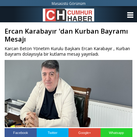
Masaüstü Görünüm
ANASAYFA
Ercan Karabayır 'dan Kurban Bayramı
KATEGORİLER
Mesajı
YAZARLAR
Karcan Beton Yönetim Kurulu Başkanı Ercan Karabayır , Kurban
Bayramı dolayısıyla bir kutlama mesajı yayınladı.
ANKETLER
FOTO GALERİ
VİDEO GALERİ
KÜNYE
İLETİŞİM
Facebook
Twitter
Google+
Whatsapp