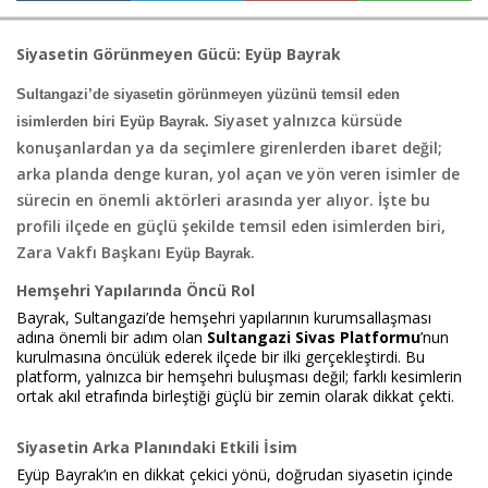
Siyasetin Görünmeyen Gücü: Eyüp Bayrak
Haberin Doğru Adresi.
Sultangazi’de siyasetin görünmeyen yüzünü temsil eden
Siyaset yalnızca kürsüde
isimlerden biri Eyüp Bayrak.
konuşanlardan ya da seçimlere girenlerden ibaret değil;
arka planda denge kuran, yol açan ve yön veren isimler de
sürecin en önemli aktörleri arasında yer alıyor. İşte bu
profili ilçede en güçlü şekilde temsil eden isimlerden biri,
Zara Vakfı Başkanı
.
Eyüp Bayrak
Hemşehri Yapılarında Öncü Rol
Bayrak, Sultangazi’de hemşehri yapılarının kurumsallaşması
adına önemli bir adım olan
Sultangazi Sivas Platformu
’nun
kurulmasına öncülük ederek ilçede bir ilki gerçekleştirdi. Bu
platform, yalnızca bir hemşehri buluşması değil; farklı kesimlerin
ortak akıl etrafında birleştiği güçlü bir zemin olarak dikkat çekti.
Siyasetin Arka Planındaki Etkili İsim
Eyüp Bayrak’ın en dikkat çekici yönü, doğrudan siyasetin içinde