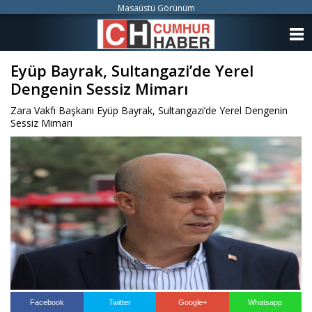
Masaüstü Görünüm
ANASAYFA
Eyüp Bayrak, Sultangazi’de Yerel
KATEGORİLER
Dengenin Sessiz Mimarı
YAZARLAR
Zara Vakfı Başkanı Eyüp Bayrak, Sultangazi’de Yerel Dengenin
Sessiz Mimarı
ANKETLER
FOTO GALERİ
VİDEO GALERİ
KÜNYE
İLETİŞİM
Facebook
Twitter
Google+
Whatsapp