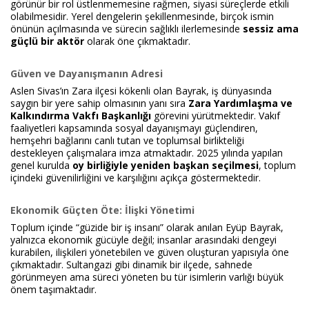
görünür bir rol üstlenmemesine rağmen, siyasi süreçlerde etkili
olabilmesidir. Yerel dengelerin şekillenmesinde, birçok ismin
önünün açılmasında ve sürecin sağlıklı ilerlemesinde
sessiz ama
güçlü bir aktör
olarak öne çıkmaktadır.
Güven ve Dayanışmanın Adresi
Aslen Sivas’ın Zara ilçesi kökenli olan Bayrak, iş dünyasında
saygın bir yere sahip olmasının yanı sıra
Zara Yardımlaşma ve
Kalkındırma Vakfı Başkanlığı
görevini yürütmektedir. Vakıf
faaliyetleri kapsamında sosyal dayanışmayı güçlendiren,
hemşehri bağlarını canlı tutan ve toplumsal birlikteliği
destekleyen çalışmalara imza atmaktadır. 2025 yılında yapılan
genel kurulda
oy birliğiyle yeniden başkan seçilmesi
, toplum
içindeki güvenilirliğini ve karşılığını açıkça göstermektedir.
Ekonomik Güçten Öte: İlişki Yönetimi
Toplum içinde “güzide bir iş insanı” olarak anılan Eyüp Bayrak,
yalnızca ekonomik gücüyle değil; insanlar arasındaki dengeyi
kurabilen, ilişkileri yönetebilen ve güven oluşturan yapısıyla öne
çıkmaktadır. Sultangazi gibi dinamik bir ilçede, sahnede
görünmeyen ama süreci yöneten bu tür isimlerin varlığı büyük
önem taşımaktadır.