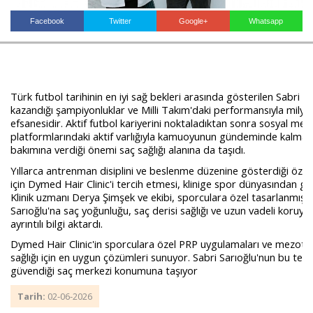
Facebook
Twitter
Google+
Whatsapp
Haberin Doğru Adresi.
Türk futbol tarihinin en iyi sağ bekleri arasında gösterilen Sabri 
kazandığı şampiyonluklar ve Milli Takım'daki performansıyla milyon
efsanesidir. Aktif futbol kariyerini noktaladıktan sonra sosyal me
platformlarındaki aktif varlığıyla kamuoyunun gündeminde kalmaya
bakımına verdiği önemi saç sağlığı alanına da taşıdı.
Yıllarca antrenman disiplini ve beslenme düzenine gösterdiği özenl
için Dymed Hair Clinic'i tercih etmesi, klinige spor dünyasından gele
Klinik uzmanı Derya Şimşek ve ekibi, sporculara özel tasarlanmış k
Sarıoğlu'na saç yoğunluğu, saç derisi sağlığı ve uzun vadeli koruy
ayrıntılı bilgi aktardı.
Dymed Hair Clinic'in sporculara özel PRP uygulamaları ve mezotera
sağlığı için en uygun çözümleri sunuyor. Sabri Sarıoğlu'nun bu tercih
güvendiği saç merkezi konumuna taşıyor
Tarih:
02-06-2026