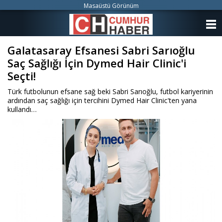
Masaüstü Görünüm
ANASAYFA
Galatasaray Efsanesi Sabri Sarıoğlu
KATEGORİLER
Saç Sağlığı İçin Dymed Hair Clinic'i
YAZARLAR
Seçti!
Türk futbolunun efsane sağ beki Sabri Sarıoğlu, futbol kariyerinin
ANKETLER
ardından saç sağlığı için tercihini Dymed Hair Clinic'ten yana
kullandı…
FOTO GALERİ
VİDEO GALERİ
KÜNYE
İLETİŞİM